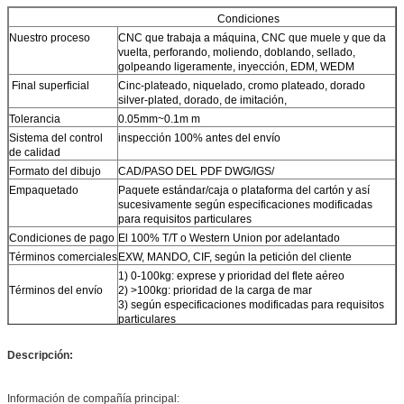
Condiciones
Nuestro proceso
CNC que trabaja a máquina, CNC que muele y que da
vuelta, perforando, moliendo, doblando, sellado,
golpeando ligeramente, inyección, EDM, WEDM
Final superficial
Cinc-plateado, niquelado, cromo plateado, dorado
silver-plated, dorado, de imitación,
Tolerancia
0.05mm~0.1m m
Sistema del control
inspección 100% antes del envío
de calidad
Formato del dibujo
CAD/PASO DEL PDF DWG/IGS/
Empaquetado
Paquete estándar/caja o plataforma del cartón y así
sucesivamente según especificaciones modificadas
para requisitos particulares
Condiciones de pago
El 100% T/T o Western Union por adelantado
Términos comerciales
EXW, MANDO, CIF, según la petición del cliente
1) 0-100kg: exprese y prioridad del flete aéreo
Términos del envío
2) >100kg: prioridad de la carga de mar
3) según especificaciones modificadas para requisitos
particulares
Todas las piezas que trabajan a máquina del CNC son
Nota
por encargo según los dibujos o las muestras, ninguna
Descripción:
acción del cliente.
Si usted tiene cualesquiera piezas que trabajan a
máquina del CNC que se harán, no dude en enviarnos
Información de compañía principal: