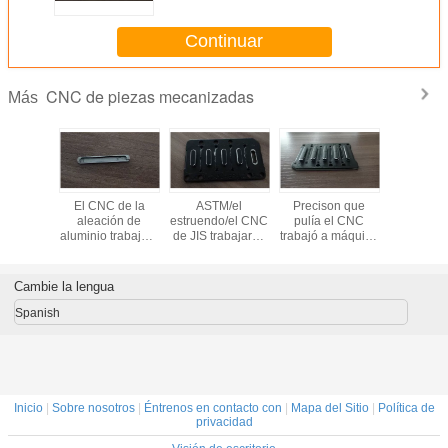
máquina parte no estándar
profesional
Continuar
CNC de piezas mecanizadas
Más
 CNC de
El CNC de la
ASTM/el
Precison que
El CN
ison
aleación de
estruendo/el CNC
pulía el CNC
anodiz
jado a
aluminio trabajó a
de JIS trabajaron
trabajó a máquina
trabajó a 
a parte
máquina las
a máquina las
las piezas que
las pie
sión con
piezas
piezas arriba que
brillaban la
Preci
rad de
ASTM/estándar
brillaban para
superficie con
Keybor
Cambie la lengua
inio
del estruendo/de
IPAD/el teléfono
Keyborad de
alumi
JIS con alto
móvil/Computuer
aluminio
trabaja
Spanish
Precison proceso
máquin
del CNC
para 
Inicio
|
Sobre nosotros
|
Éntrenos en contacto con
|
Mapa del Sitio
|
Política de
privacidad