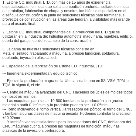
por favor sus dibujos/muestras anythime
1. Estone CO. industrial, LTD, con más de 15 años de experiencia,
especializada en el metal que sella la embutición profunda, sellado del metal
del prototipo, fabricación de chapa, y nosotros también se especializa en el
diseño, la construcción y la junta de soluciones técnicas para terminar sus
proyectos de construcción en las áreas que tendrán la visibilidad más grande
para el usuario final.
2. Estone CO. industrial, componentes de la producción del LTD que se
utilizarán en la industria de: Industria automotriz, maquinaria, muebles, edificio,
puerta del garaje, ect del recambio de la construcción.
3. La gama de nuestras soluciones técnicas consiste en:
Metal el sellado, trabajando a máquina, a presión fundición, soldadura,
doblando, inyección plástica, ect.
4. Capacidad de la fabricación de Estone CO. industrial, LTD:
--- Ingeniería experimentada y equipo técnico.
--- Ejecute la producción magra en la fábrica, sea bueno en 5S, VSM, TPM, el
TQM, la sigma 6, el etc.
--- Centro de máquina avanzado del CNC: Hacemos los útiles de moldes todos
de nosotros mismos.
--- Las máquinas para sellar, 10-500 toneladas, la producción con grueso
material a partir 0.1~9m m, y la precisión pueden ser +/-0.05mm.
--- Torno incluyendo el torno vertical, la fresadora del pórtico, el torno del CNC,
y también algunas clases de máquina pesada. Podemos controlar la precisión:
+/-0.02mm
--- Y también varias instalaciones para las soldadoras del CNC, dobladora del
CNC, máquinas cuting, a presión las máquinas de fundición, máquinas
plásticas de la inyección, perforadora.