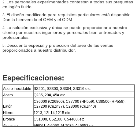
Los personales experimentados contestan a todas sus preguntas
2.
en inglés fluido.
El diseño modificado para requisitos particulares está disponible.
3.
Dan la bienvenida el OEM y el ODM.
La solución exclusiva y única se puede proporcionar a nuestro
4.
cliente por nuestros ingenieros y personales bien entrenados y
profesionales.
Descuento especial y protección del área de las ventas
5.
proporcionados a nuestro distribuidor.
Especificaciones:
Acero inoxidable
SS201, SS303, SS304, SS316 etc.
Acero
Q235, 20#, 45# etc.
C36000 (C26800), C37700 (HPb59), C38500 (HPb58),
Latón
C27200 (CuZn37), C28000 (CuZn40)
Hierro
1213, 12L14,1215 etc.
Bronce
C51000, C52100, C54400, etc.
Aluminio
Al6061, Al6063, AL7075, AL5052 etc