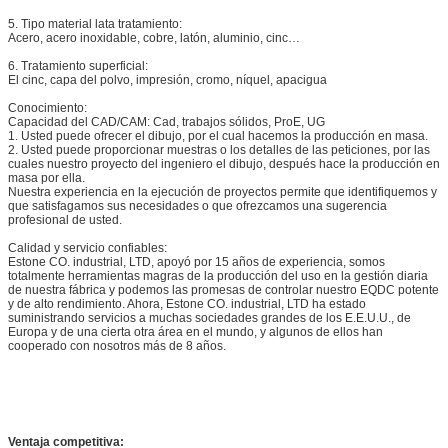
5. Tipo material lata tratamiento:
Acero, acero inoxidable, cobre, latón, aluminio, cinc…
6. Tratamiento superficial:
El cinc, capa del polvo, impresión, cromo, níquel, apacigua
Conocimiento:
Capacidad del CAD/CAM: Cad, trabajos sólidos, ProE, UG
1. Usted puede ofrecer el dibujo, por el cual hacemos la producción en masa.
2. Usted puede proporcionar muestras o los detalles de las peticiones, por las
cuales nuestro proyecto del ingeniero el dibujo, después hace la producción en
masa por ella.
Nuestra experiencia en la ejecución de proyectos permite que identifiquemos y
que satisfagamos sus necesidades o que ofrezcamos una sugerencia
profesional de usted.
Calidad y servicio confiables:
Estone CO. industrial, LTD, apoyó por 15 años de experiencia, somos
totalmente herramientas magras de la producción del uso en la gestión diaria
de nuestra fábrica y podemos las promesas de controlar nuestro EQDC potente
y de alto rendimiento. Ahora, Estone CO. industrial, LTD ha estado
suministrando servicios a muchas sociedades grandes de los E.E.U.U., de
Europa y de una cierta otra área en el mundo, y algunos de ellos han
cooperado con nosotros más de 8 años.
Ventaja competitiva: