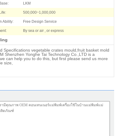
Base:
LKM
ife:
500,000~1,000,000
 Ability:
Free Design Service
ent:
By sea or air , or express
ding
 Specifications vegetable crates mould,fruit basket mold
OEM Shenzhen Yonghe Tai Technology Co.,LTD is a
we can help you to do this, but first please send us more
e size,