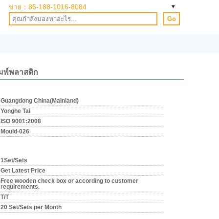
ขาย：
86-188-1016-8084
Go
ิมพ์พลาสติก
Guangdong China(Mainland)
Yonghe Tai
ISO 9001:2008
Mould-026
1Set/Sets
Get Latest Price
Free wooden check box or according to customer
requirements.
T/T
20 Set/Sets per Month