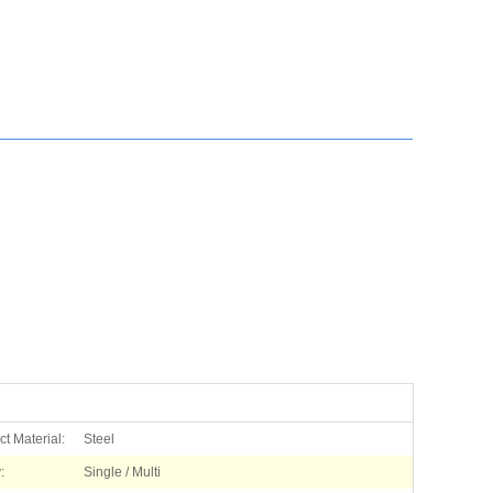
t Material:
Steel
:
Single / Multi