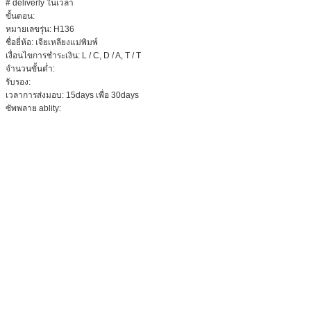
# deliverly ในเวลา
ขั้นตอน:
หมายเลขรุ่น: H136
ชื่อยี่ห้อ: เจียเหลียงแม่พิมพ์
เงื่อนไขการชำระเงิน: L / C, D / A, T / T
จำนวนขั้นต่ำ:
รับรอง:
เวลาการส่งมอบ: 15days เพื่อ 30days
ซัพพลาย ablity: