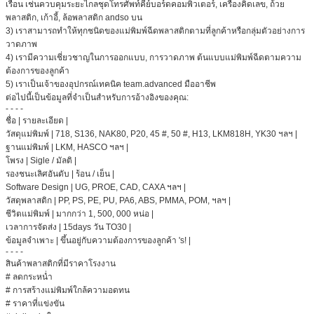
เรือน
เช่นควบคุมระยะไกลชุดโทรศัพท์คีย์บอร์ดคอมพิวเตอร์, เครื่องคิดเลข, ถ้วย
พลาสติก, เก้าอี้, ล้อพลาสติก andso บน
3) เราสามารถทำให้ทุกชนิดของแม่พิมพ์ฉีดพลาสติกตามที่ลูกค้าหรือกลุ่มตัวอย่างการ
วาดภาพ
4) เรามีความเชี่ยวชาญในการออกแบบ, การวาดภาพ
ต้นแบบแม่พิมพ์ฉีดตามความ
ต้องการของลูกค้า
5) เราเป็นเจ้าของอุปกรณ์เทคนิค team.advanced มืออาชีพ
ต่อไปนี้เป็นข้อมูลที่จำเป็นสำหรับการอ้างอิงของคุณ:
- - - -
ชื่อ |
รายละเอียด |
วัสดุแม่พิมพ์ |
718, S136, NAK80, P20, 45 #, 50 #, H13, LKM818H, YK30 ฯลฯ |
ฐานแม่พิมพ์ |
LKM, HASCO ฯลฯ |
โพรง |
Sigle / มัลติ |
รองชนะเลิศอันดับ |
ร้อน / เย็น |
Software Design |
UG, PROE, CAD, CAXA ฯลฯ |
วัสดุพลาสติก |
PP, PS, PE, PU, PA6, ABS, PMMA, POM, ฯลฯ |
ชีวิตแม่พิมพ์ |
มากกว่า 1, 500, 000 หน่อ |
เวลาการจัดส่ง |
15days วัน TO30 |
ข้อมูลจำเพาะ |
ขึ้นอยู่กับความต้องการของลูกค้า 's!
|
- - - -
สินค้าพลาสติกที่มีราคาโรงงาน
# ลดกระหน่ำ
# การสร้างแม่พิมพ์ใกล้ความอดทน
# ราคาที่แข่งขัน