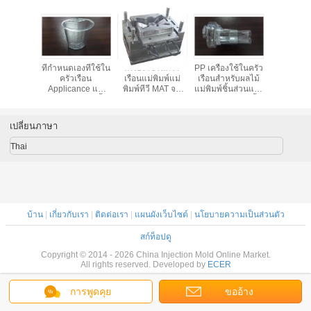
พ์เครื่อง
ที่กำหนดเองที่ใช้ใน
เครื่องใช้ในครัว
PP เครื่องใช้ในครัว
เครื่องใช
ัวเรือน
ครัวเรือน
เรือนแม่พิมพ์แม่
เรือนสำหรับผลไม้
เรือนแม่
Applicance แม่
พิมพ์ทีวี MAT จบ
แม่พิมพ์ชิ้นส่วนและ
สำหรับชิ้น
พิมพ์ฉีดสำหรับชิ้น
โพรงหลาย CAD /
ส่วนประกอบกดคั้น
เครื่องคอม
ส่วนล้างเครื่อง
CAM / CAE
ผลไม้
คั้นน้ำ
คอมพิวเตอร์คั้นน้ำ
เปลี่ยนภาษา
ผลไม้
Thai
บ้าน
|
เกี่ยวกับเรา
|
ติดต่อเรา
|
แผนผังเว็บไซต์
|
นโยบายความเป็นส่วนตัว
สก์ท็อปดู
Copyright © 2014 - 2026 China Injection Mold Online Market.
All rights reserved. Developed by
ECER
การพูดคุย
ขออ้าง