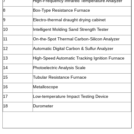
7
High-Frequency Infrared Temperature Analyzer
8
Box-Type Resistance Furnace
9
Electro-thermal draught drying cabinet
10
Intelligent Molding Sand Strength Tester
11
On-the-Spot Thermal Carbon-Silicon Analyzer
12
Automatic Digital Carbon & Sulfur Analyzer
13
High-Speed Automatic Tracking Ignition Furnace
14
Photoelectric Analysis Scale
15
Tubular Resistance Furnace
16
Metalloscope
17
Low-temperature Impact Testing Device
18
Durometer