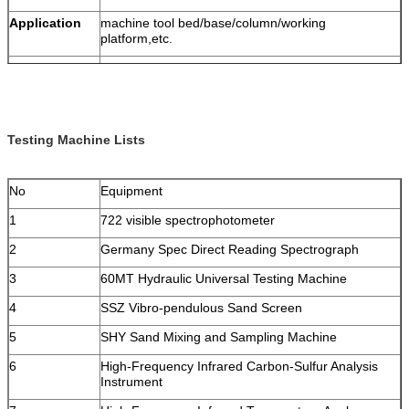
Application
machine tool bed/base/column/working
platform,etc.
Test facility
spectrometer, tensile test machine, hardness test
machine,metallographic microscope,CMM.
Testing Machine Lists
No
Equipment
1
722 visible spectrophotometer
2
Germany Spec Direct Reading Spectrograph
3
60MT Hydraulic Universal Testing Machine
4
SSZ Vibro-pendulous Sand Screen
5
SHY Sand Mixing and Sampling Machine
6
High-Frequency Infrared Carbon-Sulfur Analysis
Instrument