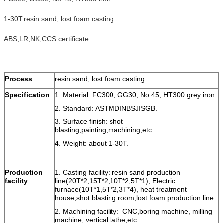
1-30T.resin sand, lost foam casting.
ABS,LR,NK,CCS certificate.
Process
resin sand, lost foam casting
Specification
1. Material: FC300, GG30, No.45, HT300 grey iron.
2. Standard: ASTMDINBSJISGB.
3. Surface finish: shot
blasting,painting,machining,etc.
4. Weight: about 1-30T.
Production
1. Casting facility: resin sand production
facility
line(20T*2,15T*2,10T*2,5T*1), Electric
furnace(10T*1,5T*2,3T*4), heat treatment
house,shot blasting room,lost foam production line.
2. Machining facility: CNC,boring machine, milling
machine, vertical lathe,etc.