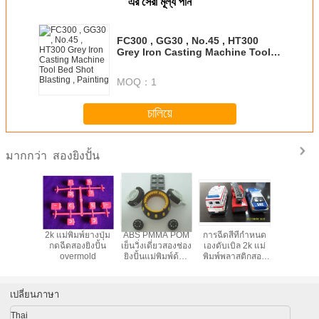
এর সেরা মূল্য পান
FC300 , GG30 , No.45 , HT300
Grey Iron Casting Machine Tool
Bed Shot Blasting , Painting
MOQ：
1
চালিয়ে
สองยิงปั้น
มากกว่า
ยิงปั้น
2k แม่พิมพ์ยางปุ่ม
ABS PMMA POM
การฉีดสีที่กำหนด
ที่กำหนดเอ
กดฉีดสองยิงปั้น
เย็นวิ่งเดี่ยวสองช่อง
เองดับเบิล 2k แม่
สีสองยิ
overmold
ยิงปั้นแม่พิมพ์ด้วย
พิมพ์พลาสติกสอง
Customised และ
ยิงสำหรับของเล่น
OEM
พลาสติกรถยนต์
OEM ODM
เปลี่ยนภาษา
Thai