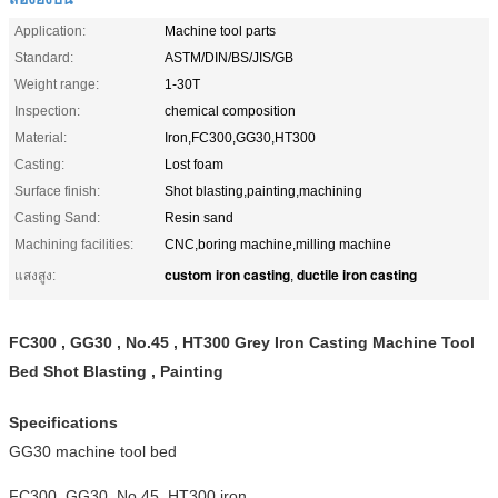
Application:
Machine tool parts
Standard:
ASTM/DIN/BS/JIS/GB
Weight range:
1-30T
Inspection:
chemical composition
Material:
Iron,FC300,GG30,HT300
Casting:
Lost foam
Surface finish:
Shot blasting,painting,machining
Casting Sand:
Resin sand
Machining facilities:
CNC,boring machine,milling machine
custom iron casting
ductile iron casting
แสงสูง:
,
FC300 , GG30 , No.45 , HT300 Grey Iron Casting Machine Tool
Bed Shot Blasting , Painting
Specifications
GG30 machine tool bed
FC300, GG30, No.45, HT300 iron.