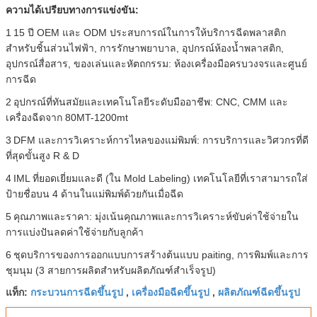
ความได้เปรียบทางการแข่งขัน:
1
15 ปี OEM และ ODM ประสบการณ์ในการให้บริการฉีดพลาสติก
สำหรับชิ้นส่วนไฟฟ้า, การรักษาพยาบาล, อุปกรณ์ห้องน้ำพลาสติก,
อุปกรณ์สื่อสาร, ของเล่นและหัตถกรรม: ห้องเครื่องมือครบวงจรและศูนย์
การฉีด
2
อุปกรณ์ที่ทันสมัยและเทคโนโลยีระดับมืออาชีพ: CNC, CMM และ
เครื่องฉีดจาก 80MT-1200mt
3
DFM และการวิเคราะห์การไหลของแม่พิมพ์: การบริการและวิศวกรที่ดี
ที่สุดขั้นสูง R & D
4
IML ที่ยอดเยี่ยมและดี (ใน Mold Labeling) เทคโนโลยีที่เราสามารถใส่
ป้ายชื่อบน 4 ด้านในแม่พิมพ์ด้วยกันเมื่อฉีด
5
คุณภาพและราคา: มุ่งเน้นคุณภาพและการวิเคราะห์ขับค่าใช้จ่ายใน
การแบ่งปันลดค่าใช้จ่ายกับลูกค้า
6
ชุดบริการของการออกแบบการสร้างต้นแบบ paiting, การพิมพ์และการ
ชุมนุม (3 สายการผลิตสำหรับผลิตภัณฑ์สำเร็จรูป)
กระบวนการฉีดขึ้นรูป
เครื่องมือฉีดขึ้นรูป
ผลิตภัณฑ์ฉีดขึ้นรูป
แท็ก:
,
,