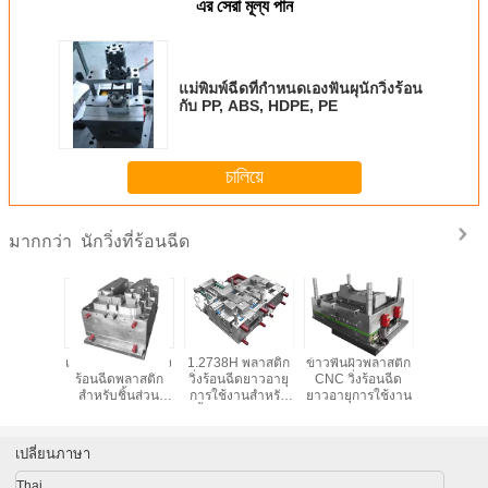
এর সেরা মূল্য পান
แม่พิมพ์ฉีดที่กำหนดเองฟันผุนักวิ่งร้อน
กับ PP, ABS, HDPE, PE
চালিয়ে
นักวิ่งที่ร้อนฉีด
มากกว่า
ยำสูงนัก
เดี่ยว / หลายช่องวิ่ง
1.2738H พลาสติก
ข้าวพื้นผิวพลาสติก
เดี่ยวโพรง
ีดพลาสติก
ร้อนฉีดพลาสติก
วิ่งร้อนฉีดยาวอายุ
CNC วิ่งร้อนฉีด
ร้อนฉ
ดเองฉีด
สำหรับชิ้นส่วน
การใช้งานสำหรับ
ยาวอายุการใช้งาน
AutoMovie
ชิ้นส่วนยานยนต์
เปลี่ยนภาษา
Thai