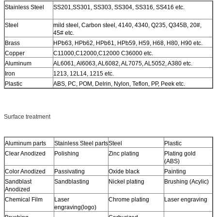
Stainless Steel
SS201,SS301, SS303, SS304, SS316, SS416 etc.
Steel
mild steel, Carbon steel, 4140, 4340, Q235, Q345B, 20#,
45# etc.
Brass
HPb63, HPb62, HPb61, HPb59, H59, H68, H80, H90 etc.
Copper
C11000,C12000,C12000 C36000 etc.
Aluminum
AL6061, Al6063, AL6082, AL7075, AL5052, A380 etc.
Iron
1213, 12L14, 1215 etc.
Plastic
ABS, PC, POM, Delrin, Nylon, Teflon, PP, Peek etc.
Surface treatment
Aluminum parts
Stainless Steel parts
Steel
Plastic
Clear Anodized
Polishing
Zinc plating
Plating gold
(ABS)
Color Anodized
Passivating
Oxide black
Painting
Sandblast
Sandblasting
Nickel plating
Brushing (Acylic)
Anodized
Chemical Film
Laser
Chrome plating
Laser engraving
engraving(logo)