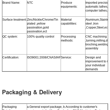
Brand Name:
NTC
Produce
Imported precisio
equipments:
automatic lathes
computer lathes,e
Surface treatment:
Zinc/Nickle/Chrome/Tin
Material
Aluminum,Stainle
plated ,yellow
capabilities:
steel ,Iron
passivation,gold
,Copper,Steel,ect
passivation,ect
QC system:
100% quality control
Processing
CNC machining
methods:
,turning,milling,dril
broching,welding
assembly
Certification:
ISO9001:2008/CNAS/IAF
Service:
Design and
improvement to m
your individual
demands
Packaging & Delivery
Packaging
a.General export package, b.According to customer's