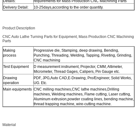
Details:
requirements for Mass Production CNC Machining Parts
Delivery Detail:
10-25days,according to the order quantity.
Product Description
CNC Auto Lathe Turning Parts for Equipment, Mass Production CNC Machining
Parts
Making
Progressive die, Stamping, deep drawing, Bending,
process
Punching, Threading, Welding, Tapping, Riveting, Grinding,
CNC machining
Test Equipment
D measurement instrument, Projector, CMM, Altimeter,
Micrometer, Thread Gages, Calipers, Pin Gauge etc.
Drawing
PDF, JPG,Auto CAD,E-Drawing, Pro/Engineer, Solid Works,
operation
UG. Etc.
Main equipments
CNC milling machines,CNC lathe machines,Drilling
machines, Welding machines, Flame cutting, Laser cutting,
Aluminum extrusion,powder coating lines, bending machine,
thread trapping machine, wire-cutting machine.
Material