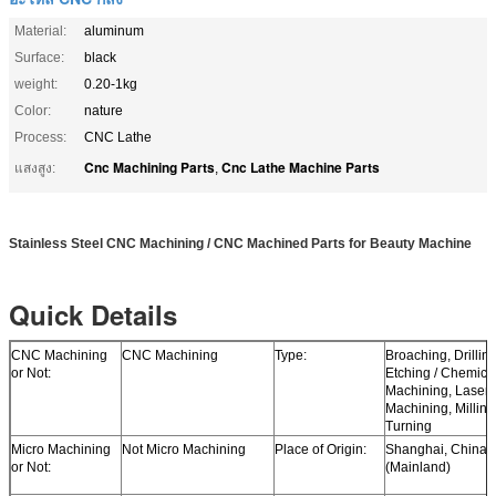
Material:
aluminum
Surface:
black
weight:
0.20-1kg
Color:
nature
Process:
CNC Lathe
Cnc Machining Parts
Cnc Lathe Machine Parts
แสงสูง:
,
Stainless Steel CNC Machining / CNC Machined Parts for Beauty Machine
Quick Details
CNC Machining
CNC Machining
Type:
Broaching, Drilling
or Not:
Etching / Chemica
Machining, Laser
Machining, Milling
Turning
Micro Machining
Not Micro Machining
Place of Origin:
Shanghai, China
or Not:
(Mainland)