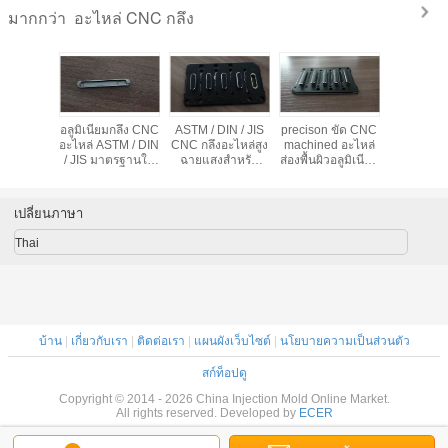
อะไหล่ CNC กลึง
มากกว่า
ison กลึง
อลูมิเนียมกลึง CNC
ASTM / DIN / JIS
precison ขัด CNC
อโนไดซ์ซีเอ
ล่ป้องกัน
อะไหล่ ASTM / DIN
CNC กลึงอะไหล่สูง
machined อะไหล่
อะไหล่ Pr
วนด้วยอลู
/ JIS มาตรฐานใน
ฉายแสงสำหรับ
ส่องพื้นผิวอลูมิเนียม
CNC กลึงอล
keyborad
กระบวนการ CNC
iPad / โทรศัพท์มือ
keyborad
keyborad 
สูง Precison
ถือ / Computuer
iPa
เปลี่ยนภาษา
Thai
บ้าน
|
เกี่ยวกับเรา
|
ติดต่อเรา
|
แผนผังเว็บไซต์
|
นโยบายความเป็นส่วนตัว
สก์ท็อปดู
Copyright © 2014 - 2026 China Injection Mold Online Market.
All rights reserved. Developed by
ECER