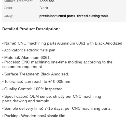
Surface Treatment:
Anodized
Color:
Black
precision turned parts
thread cutting tools
แสงสูง:
,
Detailed Product Description:
Name
:
CNC machining parts Aluminum 6061 with Black Anodized
•
•
Application
:
electronic metal part
Material
:
Aluminum 6061.
•
Process
:
CNC machining one-time molding according to the
•
customers requirment.
Surface Treatment
:
Black Anodized.
•
Tolerance
:
can reach to +/-0.005mm.
•
Quality Control
:
100% inspected.
•
Specification
:
OEM serice, strictly per CNC machining
•
parts drawing and sample.
Sample delivery time
:
7-15 days, per CNC machining parts.
•
Packing
:
Wooden box&plastic film
•