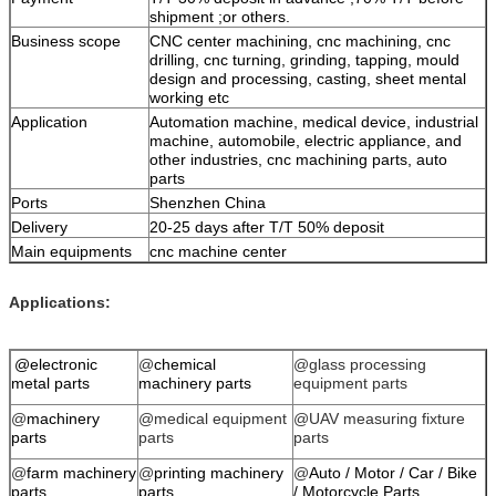
shipment ;or others.
Business scope
CNC center machining, cnc machining, cnc
drilling, cnc turning, grinding, tapping, mould
design and processing, casting, sheet mental
working etc
Application
Automation machine, medical device, industrial
machine, automobile, electric appliance, and
other industries, cnc machining parts, auto
parts
Ports
Shenzhen China
Delivery
20-25 days after T/T 50% deposit
Main equipments
cnc machine center
Applications:
@electronic
@
chemical
@glass processing
metal parts
machinery parts
equipment parts
@
machinery
@
medical equipment
@
UAV measuring fixture
parts
parts
parts
@
farm machinery
@
printing machinery
@
Auto / Motor / Car / Bike
parts
parts
/ Motorcycle Parts