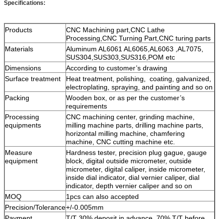
Specifications:
Products
CNC Machining part,CNC Lathe
Processing,CNC Turning Part,CNC turing parts
Materials
Aluminum AL6061 AL6065,AL6063 ,AL7075,
SUS304,SUS303,SUS316,POM etc
Dimensions
According to customer’s drawing
Surface treatment
Heat treatment, polishing, coating, galvanized,
electroplating, spraying, and painting and so on
Packing
Wooden box, or as per the customer’s
requirements
Processing
CNC machining center, grinding machine,
equipments
milling machine parts, drilling machine parts,
horizontal milling machine, chamfering
machine, CNC cutting machine etc.
Measure
Hardness tester, precision plug gague, gauge
equipment
block, digital outside micrometer, outside
micrometer, digital caliper, inside micrometer,
inside dial indicator, dial vernier caliper, dial
indicator, depth vernier caliper and so on
MOQ
1pcs can also accepted
Precision/Tolerance
+/-0.005mm
Payment
T/T 30% deposit in advance ,70% T/T before