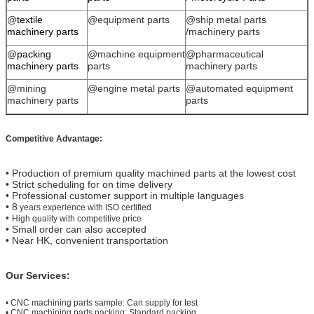
@
textile
@equipment parts
@ship metal parts
machinery parts
/machinery parts
@
packing
@machine equipment
@pharmaceutical
machinery parts
parts
machinery parts
@mining
@
engine metal parts
@automated equipment
machinery parts
parts
Competitive Advantage:
• Production of premium quality machined parts at the lowest cost
• Strict scheduling for on time delivery
• Professional customer support in multiple languages
• 8
years experience with ISO certified
•
High quality with competitive price
• Small order can also accepted
• Near HK, convenient transportation
Our Services:
•
CNC machining parts sample: Can supply for test
•
CNC machining parts packing: Standard packing