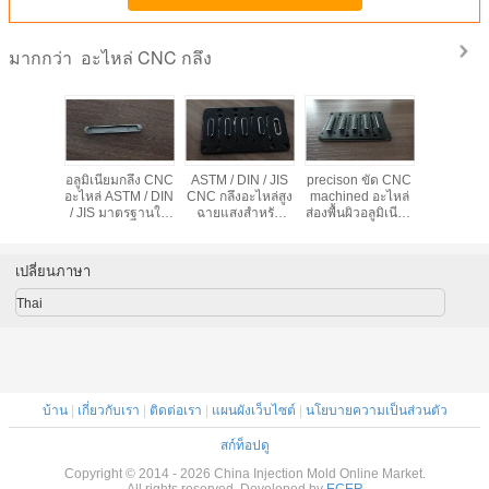
อะไหล่ CNC กลึง
มากกว่า
ison กลึง
อลูมิเนียมกลึง CNC
ASTM / DIN / JIS
precison ขัด CNC
อโนไดซ์ซีเอ
ล่ป้องกัน
อะไหล่ ASTM / DIN
CNC กลึงอะไหล่สูง
machined อะไหล่
อะไหล่ Pr
วนด้วยอลู
/ JIS มาตรฐานใน
ฉายแสงสำหรับ
ส่องพื้นผิวอลูมิเนียม
CNC กลึงอล
keyborad
กระบวนการ CNC
iPad / โทรศัพท์มือ
keyborad
keyborad 
สูง Precison
ถือ / Computuer
iPa
เปลี่ยนภาษา
Thai
บ้าน
|
เกี่ยวกับเรา
|
ติดต่อเรา
|
แผนผังเว็บไซต์
|
นโยบายความเป็นส่วนตัว
สก์ท็อปดู
Copyright © 2014 - 2026 China Injection Mold Online Market.
All rights reserved. Developed by
ECER