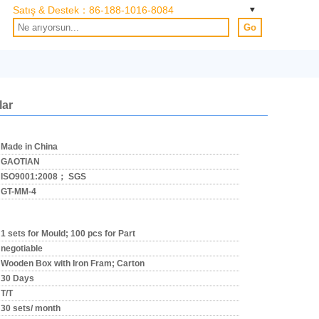
Satış & Destek：
86-188-1016-8084
Go
lar
Made in China
GAOTIAN
ISO9001:2008； SGS
GT-MM-4
1 sets for Mould; 100 pcs for Part
negotiable
Wooden Box with Iron Fram; Carton
30 Days
T/T
30 sets/ month