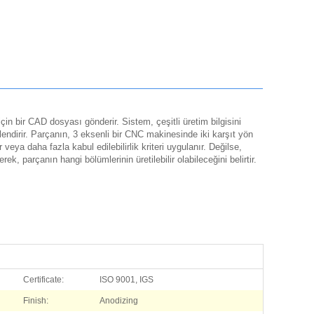
çin bir CAD dosyası gönderir. Sistem, çeşitli üretim bilgisini
endirir. Parçanın, 3 eksenli bir CNC makinesinde iki karşıt yön
 veya daha fazla kabul edilebilirlik kriteri uygulanır. Değilse,
k, parçanın hangi bölümlerinin üretilebilir olabileceğini belirtir.
Certificate:
ISO 9001, IGS
Finish:
Anodizing