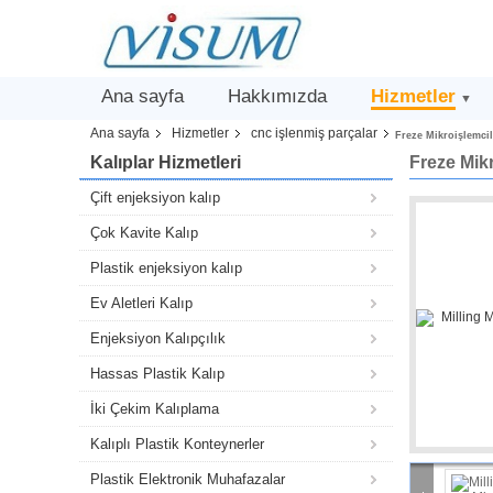
Ana sayfa
Hakkımızda
Hizmetler
▼
Ana sayfa
Hizmetler
cnc işlenmiş parçalar
Freze Mikroişlemcil
Kalıplar Hizmetleri
Freze Mikr
Çift enjeksiyon kalıp
Çok Kavite Kalıp
Plastik enjeksiyon kalıp
Ev Aletleri Kalıp
Enjeksiyon Kalıpçılık
Hassas Plastik Kalıp
İki Çekim Kalıplama
Kalıplı Plastik Konteynerler
Plastik Elektronik Muhafazalar