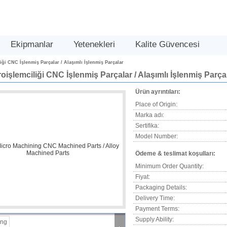
Ekipmanlar
Yetenekleri
Kalite Güvencesi
iği CNC İşlenmiş Parçalar / Alaşımlı İşlenmiş Parçalar
oişlemciliği CNC İşlenmiş Parçalar / Alaşımlı İşlenmiş Parça
Ürün ayrıntıları:
Place of Origin:
Marka adı:
Sertifika:
Model Number:
Ödeme & teslimat koşulları:
Minimum Order Quantity:
Fiyat:
Packaging Details:
Delivery Time:
Payment Terms:
Supply Ability: