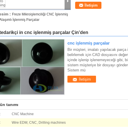
İletişim
esim :
Freze Mikroişlemciliği CNC İşlenmiş
 Alaşımlı İşlenmiş Parçalar
r tedarikçi in cnc işlenmiş parçalar Çin'den
cnc işlenmiş parçalar
Bir müşteri, imalatı yapılacak parça i
belirlemek için CAD dosyasını değerl
içinde işlenip işlenemeyeceği gibi, bir
sistem müşteriye bir dosyayı gönderere
Sistem mü
İletişim
rün tanımı
:
CNC Machine
:
Wire EDM, CNC, Drilling machines