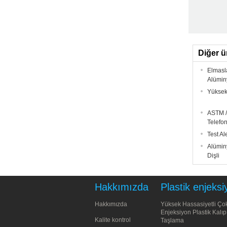
Diğer ü
Elmasl
Alümin
Yüksek
ASTM /
Telefon
Test Al
Alümin
Dişli
Hakkımızda
Plastik enjeksi
Hakkımızda
Yüksek Hassasiyetli Ço
Enjeksiyon Plastik Kalıp 
Kalite kontrol
Taşlama