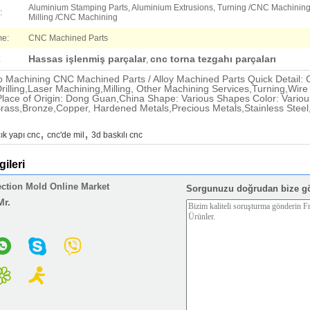
Aluminium Stamping Parts, Aluminium Extrusions, Turning /CNC Machining
:
Milling /CNC Machining
me:
CNC Machined Parts
Hassas işlenmiş parçalar
cnc torna tezgahı parçaları
:
,
ro Machining CNC Machined Parts / Alloy Machined Parts Quick Detail
rilling,Laser Machining,Milling, Other Machining Services,Turning,Wir
lace of Origin: Dong Guan,China Shape: Various Shapes Color: Various 
ass,Bronze,Copper, Hardened Metals,Precious Metals,Stainless Steel,
,
,
ık yapı cnc
cnc'de mil
3d baskılı cnc
gileri
ection Mold Online Market
Sorgunuzu doğrudan bize g
Mr.