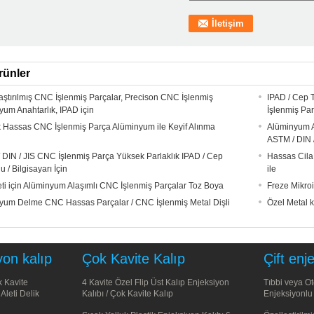
rünler
aştırılmış CNC İşlenmiş Parçalar, Precison CNC İşlenmiş
IPAD / Cep T
yum Anahtarlık, IPAD için
İşlenmiş Par
 Hassas CNC İşlenmiş Parça Alüminyum ile Keyif Alınma
Alüminyum A
ASTM / DIN 
 DIN / JIS CNC İşlenmiş Parça Yüksek Parlaklık IPAD / Cep
Hassas Cil
u / Bilgisayarı İçin
ile
eti için Alüminyum Alaşımlı CNC İşlenmiş Parçalar Toz Boya
Freze Mikroi
yum Delme CNC Hassas Parçalar / CNC İşlenmiş Metal Dişli
Özel Metal 
yon kalıp
Çok Kavite Kalıp
Çift enj
k Kavite
4 Kavite Özel Flip Üst Kalıp Enjeksiyon
Tıbbi veya Ot
Aleti Delik
Kalıbı / Çok Kavite Kalıp
Enjeksiyonlu