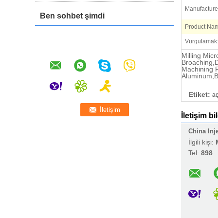
Manufacture
Ben sohbet şimdi
Product Na
Vurgulamak
Milling Mic
Broaching,D
Machining P
Aluminum,Br
Etiket:
aç
İletişim bil
China Inj
İlgili kişi:
Tel:
898