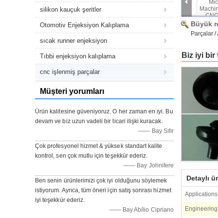
silikon kauçuk şeritler
Büyük r
Otomotiv Enjeksiyon Kalıplama
Parçalar /
sıcak runner enjeksiyon
Biz iyi bi
Tıbbi enjeksiyon kalıplama
cnc işlenmiş parçalar
Müşteri yorumları
Ürün kalitesine güveniyoruz. O her zaman en iyi. Bu
devam ve biz uzun vadeli bir ticari ilişki kuracak.
—— Bay Sıfır
Çok profesyonel hizmet & yüksek standart kalite
kontrol, sen çok mutlu için teşekkür ederiz.
—— Bay Johnifere
Detaylı ü
Ben senin ürünlerimizi çok iyi olduğunu söylemek
istiyorum. Ayrıca, tüm öneri için satış sonrası hizmet
Applications
iyi teşekkür ederiz.
Engineering
—— Bay Abílio Cipriano