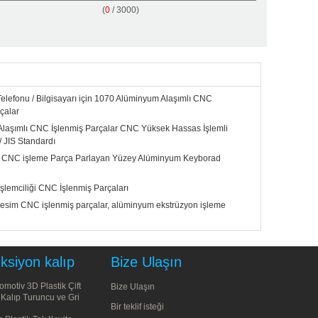
(
0
/ 3000)
elefonu / Bilgisayarı için 1070 Alüminyum Alaşımlı CNC
çalar
laşımlı CNC İşlenmiş Parçalar CNC Yüksek Hassas İşlemli
/ JIS Standardı
a CNC işleme Parça Parlayan Yüzey Alüminyum Keyborad
şlemciliği CNC İşlenmiş Parçaları
kesim CNC işlenmiş parçalar, alüminyum ekstrüzyon işleme
eksiyon kalıp
Bize Ulaşın
omotiv 3D Plastik Çift
Bize Ulaşın
 Kalıp Turuncu ve Gri
Bir teklif isteği