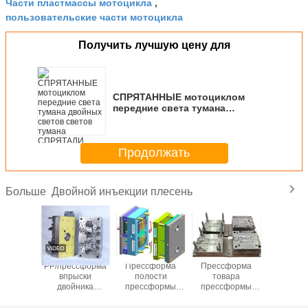
Части пластмассы мотоцикла
,
пользовательские части мотоцикла
Получить лучшую цену для
СПРЯТАННЫЕ мотоциклом
передние света тумана
двойных светов светов тумана
СПРЯТАЛИ двойные света
тумана автоматические
Продолжать
Двойной инъекции плесень
Больше
йная
PP/прессформа
Прессформа
Прессформа
Автомоб
форма
впрыски
полости
товара
прессф
2k цвета
двойника
прессформы
прессформы
впры
прессформы
впрыски
полости
двойни
товара PE/ABS с
LKM/HASCO
косметической