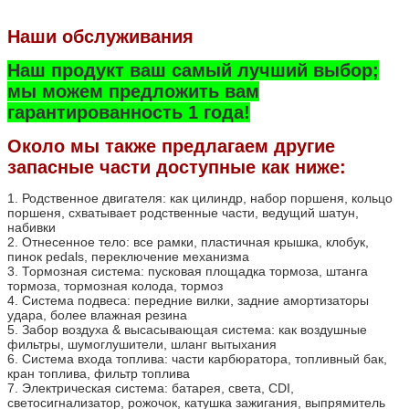
Наши обслуживания
Наш продукт ваш самый лучший выбор;
мы можем предложить вам
гарантированность 1 года!
Около мы также предлагаем другие
запасные части доступные как ниже:
1. Родственное двигателя: как цилиндр, набор поршеня, кольцо
поршеня, схватывает родственные части, ведущий шатун,
набивки
2. Отнесенное тело: все рамки, пластичная крышка, клобук,
пинок pedals, переключение механизма
3. Тормозная система: пусковая площадка тормоза, штанга
тормоза, тормозная колода, тормоз
4. Система подвеса: передние вилки, задние амортизаторы
удара, более влажная резина
5. Забор воздуха & высасывающая система: как воздушные
фильтры, шумоглушители, шланг вытыхания
6. Система входа топлива: части карбюратора, топливный бак,
кран топлива, фильтр топлива
7. Электрическая система: батарея, света, CDI,
светосигнализатор, рожочок, катушка зажигания, выпрямитель