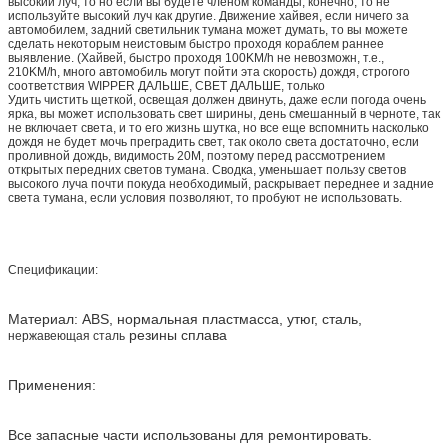
высокий луч, то но если вы будете членом команды, конечно, то не
используйте высокий луч как другие. Движение хайвея, если ничего за
автомобилем, задний светильник тумана может думать, то вы можете
сделать некоторым неистовым быстро проходя кораблем раннее
выявление. (Хайвей, быстро проходя 100KM/h не невозможн, т.е.,
210KM/h, много автомобиль могут пойти эта скорость) дождя, строгого
соответствия WIPPER ДАЛЬШЕ, СВЕТ ДАЛЬШЕ, только
Удить чистить щеткой, освещая должен двинуть, даже если погода очень
ярка, вы может использовать свет ширины, день смешанный в черноте, так
не включает света, и то его жизнь шутка, но все еще вспомнить насколько
дождя не будет мочь преградить свет, так около света достаточно, если
проливной дождь, видимость 20M, поэтому перед рассмотрением
открытых передних светов тумана. Сводка, уменьшает пользу светов
высокого луча почти покуда необходимый, раскрывает переднее и задние
света тумана, если условия позволяют, то пробуют не использовать.
Спецификации:
Материал: ABS, нормальная пластмасса, утюг, сталь,
резины
сплава
нержавеющая сталь
Применения:
Все запасные части использованы для ремонтировать.