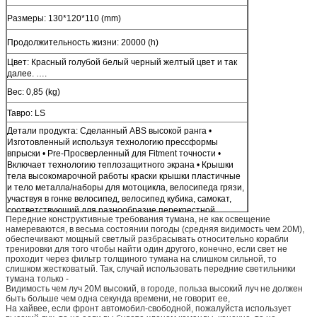
Размеры: 130*120*110 (mm)
Продолжительность жизни: 20000 (h)
Цвет: Красный голубой белый черный желтый цвет и так
далее. ….
Вес: 0,85 (kg)
Тавро: LS
Детали продукта: Сделанный ABS высокой ранга •
Изготовленный используя технологию прессформы
впрыски • Pre-Просверленный для Fitment точности •
Включает технологию теплозащитного экрана • Крышки
тела высокомарочной работы краски крышки пластичные
и тело металла/наборы для мотоцикла, велосипеда грязи,
участвуя в гонке велосипед, велосипед кубика, самокат,
соответствующий для разнообразие перекрестной
Передние конструктивные требования тумана, не как освещение
задействуя пользы.
намереваются, в весьма состоянии погоды (средняя видимость чем 20M),
обеспечивают мощный светлый разбрасывать относительно корабли
тренировки для того чтобы найти один другого, конечно, если свет не
проходит через фильтр толщиного тумана на слишком сильной, то
слишком жестковатый. Так, случай использовать передние светильники
тумана только -
Видимость чем луч 20M высокий, в городе, польза высокий луч не должен
быть больше чем одна секунда времени, не говорит ее,
На хайвее, если фронт автомобил-свободной, пожалуйста использует