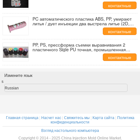
двух Shot литья под давлением инструмента
контактные
данные
PC автоматического пластика ABS, PP, умирают
литья / дует инъекции два выстрела литье (2D,
3D)
контактные
данные
PP, PS, прессформа съемки выравнивания 2
пластичного Sigle PU точная, промышленная
прессформа впрыски
контактные
данные
Измените язык
s
Russian
Главная страница
|
Насчет нас
|
Свяжитесь мы
|
Карта сайта
|
Политика
конфиденциальности
Взгляд настольного компьютера
Copyright © 2014 - 2025 China Injection Mold Online Market.