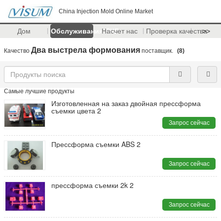
China Injection Mold Online Market
Дом
Обслуживания ПКБ
Насчет нас
Проверка качества
>>
Два выстрела формования
Качество
поставщик.
(8)
Самые лучшие продукты
Изготовленная на заказ двойная прессформа
съемки цвета 2
Запрос сейчас
Прессформа съемки ABS 2
Запрос сейчас
прессформа съемки 2k 2
Запрос сейчас