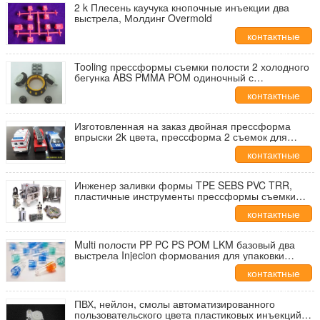
2 k Плесень каучука кнопочные инъекции два
выстрела, Молдинг Overmold
контактные
данные
Tooling прессформы съемки полости 2 холодного
бегунка ABS PMMA POM одиночный с
подгонянный и OEM
контактные
данные
Изготовленная на заказ двойная прессформа
впрыски 2k цвета, прессформа 2 съемок для
пластичного ODM OEM автомобиля игрушки
контактные
данные
Инженер заливки формы TPE SEBS PVC TRR,
пластичные инструменты прессформы съемки
впрыски 2 с OEM
контактные
данные
Multi полости PP PC PS POM LKM базовый два
выстрела Injecion формования для упаковки
приложений
контактные
данные
ПВХ, нейлон, смолы автоматизированного
пользовательского цвета пластиковых инъекций