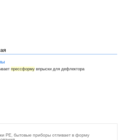
тая
мы
ывает
прессформу
впрыски для дефлектора
ски PE, бытовые приборы отливает в форму
нования.