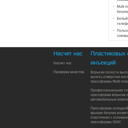
Multi 
бегунк
Белый 
телеф
Пользо
соков
Насчет нас
Пластиковых
инъекций
Насчет нас
Проверка качества
Впрыски полости высо
молоть отверстия инс
прессформы Multi пла
Профессиональная пл
прессформа впрыски 
автомобильные компо
Прессформа холодной
крышки бегунка косме
пластичная с основан
прессформы S50C