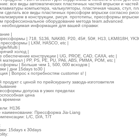
ние: все виды автоматических пластичных частей впрыски и часте
клавиатуры компьютера, чалькуляторы, пластичная чашка, стул, п
м сделать все виды пластичных прессформ впрыски согласно рисо
иализируем в конструкции, рисуя. прототипы, прессформы впрыски 
ем профессиональное оборудование метода team.advanced.
 необходимая информация для вашей справки:
ание |
рессформы | 718, S136, NAK80, P20, 45#, 50#, H13, LKM818H, YK30,
прессформы | LKM, HASCO, etc |
gle/Multi |
орячий холод |
 обеспечение конструкции | UG, PROE, CAD, CAXA, etc |
 материал | PP, PS, PE, PU, PA6, ABS, PMMA, POM, etc |
сформы | Больше чем 1, 500, 000 всходов |
ки | дни 15days to30 |
ия | Вопрос к потребностям customer s! |
 продукт с ценой по прейскуранту завода-изготовителя
сбывание
рессформы допуска в узких пределах
тоспособная цена
 на времени
ели: H136
 наименование: Прессформа Jia-Liang
мпенсации: L/C, D/A, T/T
:
вки: 15days к 30days
lity: