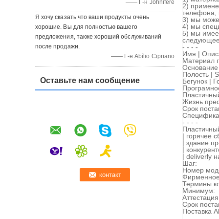
—— Г-н Johnifere
2) примене
телефона, 
Я хочу сказать что ваши продукты очень
3) мы може
4) мы спец
хорошие. Вы для полностью вашего
5) мы име
предложения, также хороший обслуживаний
следующее
после продажи.
- - - -
Имя | Опис
—— Г-н Abílio Cipriano
Материал п
Основание 
Полость | Si
Оставьте нам сообщение
Бегунок | Г
Програмное
Пластичный
Жизнь прес
Срок постав
Спецификац
- - - -
Пластичный
| горячее 
| здание п
| конкурен
| deliverly
Шаг:
Номер мод
Фирменное
Термины ко
Минимум:
Аттестация
Срок поста
Поставка Ab