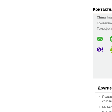
Контактн
China Inj
Контактн
Телефон
Другие
Пользо
соков
PP Быт
соков