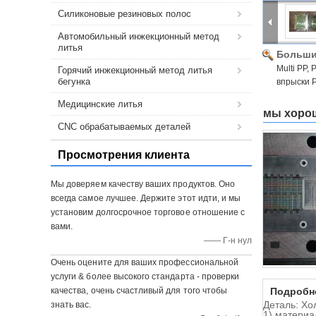
Силиконовые резиновых полос
Автомобильный инжекционный метод
литья
Больши
Multi PP,
Горячий инжекционный метод литья
бегунка
впрыски 
Медицинские литья
мы хорош
CNC обрабатываемых деталей
Просмотрения клиента
Мы доверяем качеству ваших продуктов. Оно
всегда самое лучшее. Держите этот идти, и мы
установим долгосрочное торговое отношение с
вами.
—— Г-н нул
Очень оцените для ваших профессиональной
услуги & более высокого стандарта - проверки
качества, очень счастливый для того чтобы
Подробн
Деталь: Хо
знать вас.
1) материа