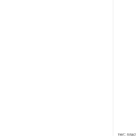
тег:
плас