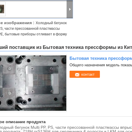
е изображения :
Холодный бегунок
 PS, части прессованной пластмассы
PE, бытовые приборы отливает в форму
ий поставщик из Бытовая техника прессформы из Ки
Бытовая техника прессфор
Общего назначения модель показ
контакт
ое описание продукта
лодный бегунок Multi PP, PS, части прессованной пластмассы впры
л продукта: 718H orS136H для сердечника & полости и LKM для ос