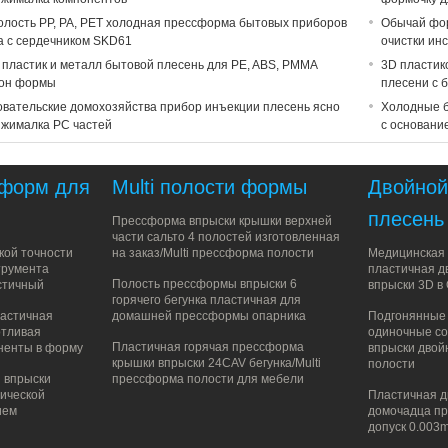
полость PP, PA, PET холодная прессформа бытовых приборов
Обычай фор
а с сердечником SKD61
очистки ин
пластик и металл бытовой плесень для PE, ABS, PMMA
3D пластик
он формы
плесени с 
вательские домохозяйства прибор инъекции плесень ясно
Холодные б
ыжималка PC частей
с основани
 форм для
Multi полости формы
Двойной
плесень
Прессформа впрыски крышки верхней
части сальто 4 полостей изготовленная
кой точности
на заказ/Multi прессформа полости
Медицинская 
трумента
пластичная д
Полость прессформы впрыски 6
стичный
впрыски 3D в
горячего бегунка пластичная для
астичная
домашней прессформы опарника
Подгонянные
отливая
одиночные с
Пластичная горячая прессформа
ненты в форму
впрыски двой
крышки впрыски 24CAV бегунка/Multi
полости
 впрыски
прессформа полости для мебели
тической
Пластичная 
ием
домочадца пр
допуск 0.00