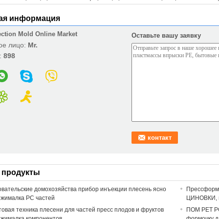
ая информация
ection Mold Online Market
Оставьте вашу заявку
ое лицо:
Mr.
:
898
 продукты
вательские домохозяйства прибор инъекции плесень ясно
Прессформа
ыжималка PC частей
ЦИНОВКИ, m
овая техника плесени для частей пресс плодов и фруктов
ПОМ PET PC
ыжималка компонентов
формочку д