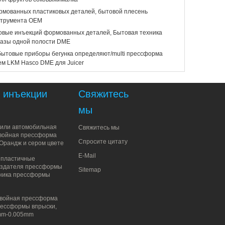
мованных пластиковых деталей, бытовой плесень
струмента OEM
овые инъекций формованных деталей, Бытовая техника
базы одной полости DME
ытовые приборы бегунка определяют/multi прессформа
ем LKM Hasco DME для Juicer
 инъекции
Свяжитесь
мы
или автомобильная
Свяжитесь мы
войная прессформа
Спросите цитату
 Орандж и сером цвете
E-Mail
 пластичные
оздателя прессформы
Sitemap
ника прессформы
двойная прессформа
ессформы впрыски,
3mm-0.005mm