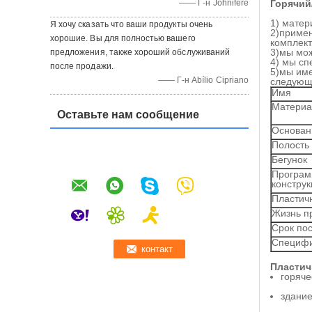
—— Г-н Johnifere
Горячий
1)
матер
Я хочу сказать что ваши продукты очень
2)примен
хорошие. Вы для полностью вашего
комплект
3)мы мож
предложения, также хороший обслуживаний
4)
мы сп
после продажи.
5)мы им
—— Г-н Abílio Cipriano
следующ
Имя
Материа
Оставьте нам сообщение
Основан
Полость
Бегунок
Програм
констру
Пластич
Жизнь п
Срок пос
Специф
Пластич
горяче
здание