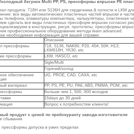
/холодный бегунок Multi PP, PS, прессформы впрыски PE пл
иал продукта: 718H или S136H для сердечника & полости и LKM дл
ение: все виды автоматических пластичных частей впрыски и част
ы телефона, клавиатуры компьютера, чалькуляторы, пластичная чаш
ем сделать все виды пластичных прессформ впрыски согласно рис
ециализируем в конструкции, рисуя. прототипы, прессформы впрыск
еем профессиональное оборудование метода team.advanced.
ее необходимая информация для вашей справки:
Описание
л прессформы
718, S136, NAK80, P20, 45#, 50#, H13,
LKM818H, YK30, etc
ие прессформы
LKM, HASCO, etc
Sigle/
Multi
Горячий/холод
ное обеспечение
UG, PROE, CAD, CAXA, etc
кции
ный материал
PP, PS, PE, PU, PA6, ABS, PMMA, POM, etc
рессформы
Больше чем 1, 500, 000 всходов
тавки
15days до 30 дней
икация
Вопрос к потребностям клиента!
ный продукт с ценой по прейскуранту завода-изготовителя
е сбывание
 прессформы допуска в узких пределах