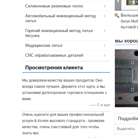
Силиконовые резиновых полос
Больши
Автомобильный инжекционный метод
литья
бегун Mul
бытовой 
Горячий инжекционный метод литья
бегунка
мы хорош
Медицинские литья
CNC обрабатываемых деталей
Просмотрения клиента
Мы доверяем качеству ваших продуктов. Оно
всегда самое лучшее. Держите этот идти, и мы
установим долгосрочное торговое отношение с
вами.
—— Г-н нул
Очень оцените для ваших профессиональной
Подробн
услуги & более высокого стандарта - проверки
качества, очень счастливый для того чтобы
Выделить:
знать вас.