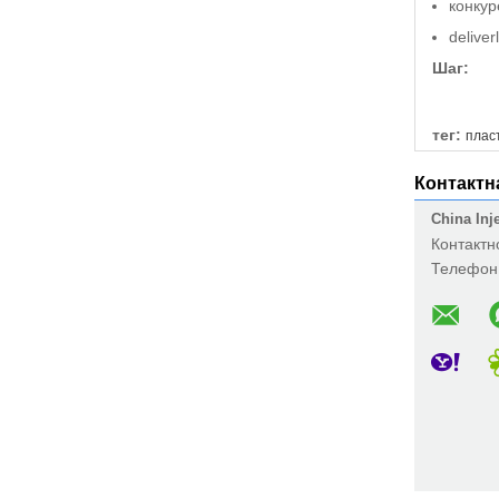
конкур
delive
Шаг:
тег:
плас
Контактн
China Inj
Контактн
Телефон