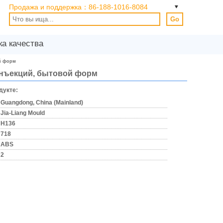
Продажа и поддержка：
86-188-1016-8084
Go
ка качества
ой форм
 инъекций, бытовой форм
дукте:
Guangdong, China (Mainland)
Jia-Liang Mould
H136
718
ABS
2