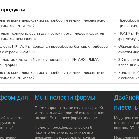
 продукты
вательские домохозяйства прибор инъекции плесень ясно
Прессформа
ыжималка PC частей
ЦИНОВКИ, m
овая техника плесени для частей пресс плодов и фруктов
ПОМ PET PC
ыжималка компонентов
формочку д
полость PP, PA, PET холодная прессформа бытовых приборов
Обычай фор
а с сердечником SKD61
очистки ин
пластик и металл бытовой плесень для PE, ABS, PMMA
3D пластик
он формы
плесени с 
вательские домохозяйства прибор инъекции плесень ясно
Холодные б
ыжималка PC частей
с основани
 форм для
Multi полости формы
Двойной
плесень
Прессформа впрыски крышки верхней
части сальто 4 полостей изготовленная
кой точности
на заказ/Multi прессформа полости
Медицинская 
трумента
пластичная д
Полость прессформы впрыски 6
стичный
впрыски 3D в
горячего бегунка пластичная для
астичная
домашней прессформы опарника
Подгонянные