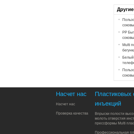
Другие
Пользо
соков
PP Быт
соков
Multi 
бегунк
Белый 
телеф
Пользо
соков
Насчет нас
Пластиковых
инъекций
Насчет нас
Проверка качества
Впрыски полости высо
молоть отверстия инс
прессформы Multi пла
Профессиональная пл