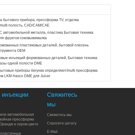
 бытового прибора, прессформа TV, отделка
ulti полость, CAD/CAM/CAE
 автомобильной металла, пластика Бытовая техника
ля фруктов соковыжималка
мованных пластиковых деталей, бытовой плесень
струмента OEM
овые инъекций формованных деталей, Бытовая техника
базы одной полости DME
ытовые приборы бегунка определяют/multi прессформа
ем LKM Hasco DME для Juicer
 инъекции
Свяжитесь
мы
или автомобильная
Свяжитесь мы
войная прессформа
Спросите цитату
 Орандж и сером цвете
E-Mail
 пластичные