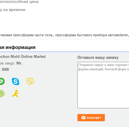
ентоспособная цена
rly на времени
,
тиковая прессформа части тела
прессформа бытового прибора автомобиля
ая информация
ection Mold Online Market
Оставьте вашу заявку
ое лицо:
Mr.
:
898