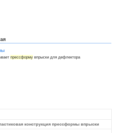
тая
мы
ывает
прессформу
впрыски для дефлектора
ластиковая конструкция прессформы впрыски