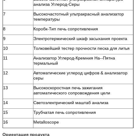
анализа Углерод-Серы
7
Высокочастотный ультракрасный анализатор
температуры
8
Коробк-Тип печь сопротивления
9
Электротермический шкаф засыхания проекта
10
Толковейший тестер прочности песка для литья
11
Анализатор Углерод-Кремния На--Пятна
термальный
12
Автоматические углерод цифров & анализатор
серы
13
Высокоскоростная печь зажигания
автоматического сопровождения цели
14
Светоэлектрический маштаб анализа
15
Трубчатая печь сопротивления
16
Metalloscope
17
Низкотемпературный прибор испытания удара
Ориентация продукта