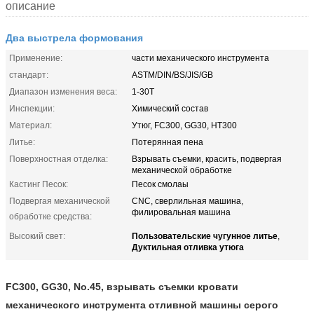
описание
Два выстрела формования
Применение:
части механического инструмента
стандарт:
ASTM/DIN/BS/JIS/GB
Диапазон изменения веса:
1-30T
Инспекции:
Химический состав
Материал:
Утюг, FC300, GG30, HT300
Литье:
Потерянная пена
Поверхностная отделка:
Взрывать съемки, красить, подвергая
механической обработке
Кастинг Песок:
Песок смолаы
Подвергая механической
CNC, сверлильная машина,
филировальная машина
обработке средства:
Пользовательские чугунное литье
Высокий свет:
,
Дуктильная отливка утюга
FC300, GG30, No.45, взрывать съемки кровати
механического инструмента отливной машины серого