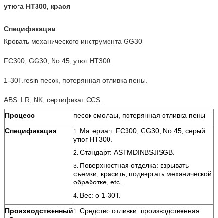
утюга HT300, крася
Спецификации
Кровать механического инструмента GG30
FC300, GG30, No.45, утюг HT300.
1-30T.resin песок, потерянная отливка пены.
ABS, LR, NK, сертификат CCS.
Процесс
песок смолаы, потерянная отливка пены
Спецификация
Материал: FC300, GG30, No.45, серый
1.
утюг HT300.
Стандарт: ASTMDINBSJISGB.
2.
Поверхностная отделка: взрывать
3.
съемки, красить, подвергать механической
обработке, etc.
Вес: о 1-30T.
4.
Производственный
Средство отливки: производственная
1.