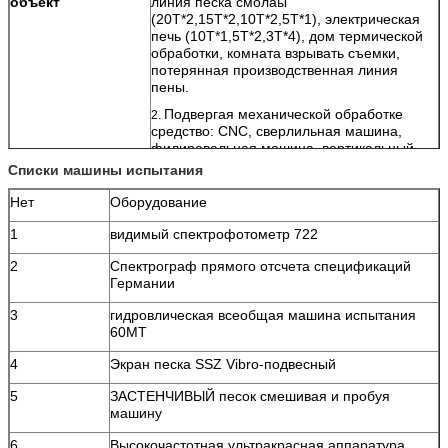
объект
линия песка смолаы
(20T*2,15T*2,10T*2,5T*1), электрическая
печь (10T*1,5T*2,3T*4), дом термической
обработки, комната взрывать съемки,
потерянная производственная линия
пены.
Подвергая механической обработке
2.
средство: CNC, сверлильная машина,
филировальная машина, вертикальный
токарный станок, etc.
Списки машины испытания
Применение
кровать механического инструмента/
Нет
Оборудование
основание/колонка/платформа
деятельности, etc.
1
видимый спектрофотометр 722
Средство
спектрометр, растяжимая машина
2
Спектрограф прямого отсчета спецификаций
испытания
испытания, машина определения
Германии
твердости, metallographic микроскоп, CMM.
3
гидровлическая всеобщая машина испытания
60MT
4
Экран песка SSZ Vibro-подвесный
5
ЗАСТЕНЧИВЫЙ песок смешивая и пробуя
машину
6
Высокочастотная ультракрасная аппаратура