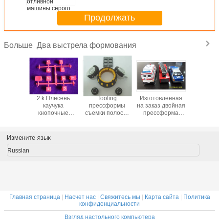
серого утюга HT300, крася
Продолжать
Два выстрела формования
Больше
форма
2 k Плесень
Tooling
Изготовленная
Изготов
и 2k 2
каучука
прессформы
на заказ двойная
на заказ 
кнопочные
съемки полости
прессформа
прессф
инъекции два
2 холодного
впрыски 2k
съемки ц
выстрела,
бегунка ABS
цвета,
Молдинг
PMMA POM
прессформа 2
Измените язык
Overmold
одиночный с
съемок для
подгонянный и
пластичного
Russian
OEM
ODM OEM
автомобиля
игрушки
Главная страница
|
Насчет нас
|
Свяжитесь мы
|
Карта сайта
|
Политика
конфиденциальности
Взгляд настольного компьютера