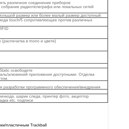
ять различное соединение приборов
 собрание радиотелеграфа или локальных сетей
е большой размер или более малый размер доступный.
овода touch/5 сопротивляющее против различных
 RFID
 (распечатка в mono и цвете)
Static освободите
таль/алюминий приложения доступными. Отделка
нтом.
ля разработки программного обеспечения/внедрения
рихкода, шарик следа, принтер фото, акцептор
адка etc. подписи