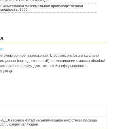
Заранее T/T или L/C взгляда
Ежемесячная максимальная производственная
мощность: 3000
ая
ые
 электронное приложение. Electronicenclosure сделано
екционно (non-однотиповый) в смешивании смолаы absolac/
став отлит в форму для того чтобы сформировать
рация �
ИДЕЛ касание /Infrad касания/касание емкостного провода
uch/5 сопротивляющее