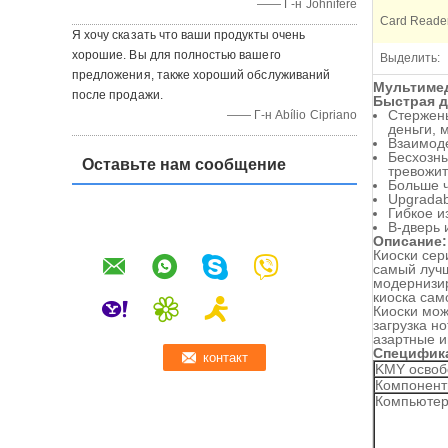
—— Г-н Johnifere
Card Reader
Я хочу сказать что ваши продукты очень
хорошие. Вы для полностью вашего
Выделить:
предложения, также хороший обслуживаний
Мультимед
после продажи.
Быстрая д
Стержень
—— Г-н Abílio Cipriano
деньги, 
Взаимод
Бесхозны
Оставьте нам сообщение
тревожит
Больше ч
Upgradab
Гибкое и
В-дверь 
Описание:
Киоски сер
самый лучш
модернизир
киоска сам
Киоски мож
загрузка н
азартные и
Специфик
KMY освоб
Компонен
Компьюте