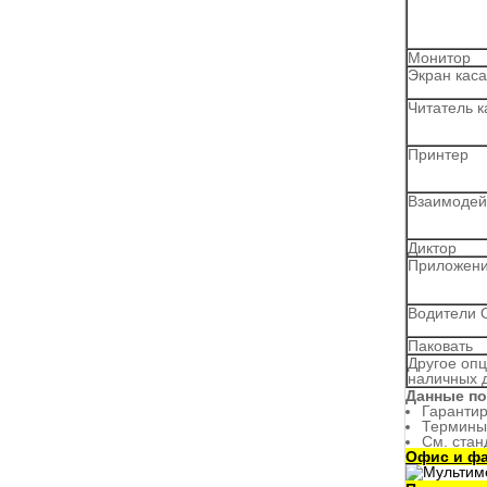
Монитор
Экран кас
Читатель к
Принтер
Взаимодей
Диктор
Приложен
Водители 
Паковать
Другое опц
наличных д
Данные по
Гарантир
Термины
См. стан
Офис и фа