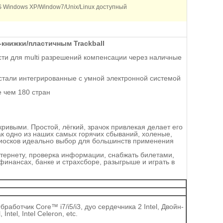
 Windows XP/Window7/Unix/Linux доступный
книжки/пластичным Trackball
ти для multi разрешений компенсации через наличные
стали интегрированные с умной электронной системой
е чем 180 стран
ривыми. Простой, лёгкий, зрачок привлекая делает его
к одно из наших самых горячих сбываний, холеные,
киосков идеально выбор для большинств применения
нтернету, проверка информации, снабжать билетами,
, финансах, банке и страхсборе, разыгрыше и играть в
аботчик Core™ i7/i5/i3, дуо сердечника 2 Intel, Двойн-
tel, Intel Celeron, etc.
.