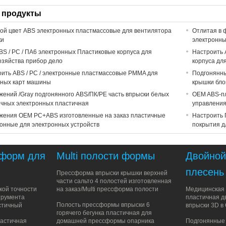
 продукты
ой цвет ABS электронных пластмассовые для вентилятора
Отлитая в 
ки
электронны
S / PC / ПА6 электронных Пластиковые корпуса для
Настроить 
озяйства прибор дело
корпуса дл
ить ABS / PC / электронные пластмассовые PMMA для
Подгонянн
тных карт машины
крышки бло
ений /Gray подгонянного ABS/ПК/PE часть впрыски белых
OEM ABS-пл
ичных электронных пластичная
управления
жения OEM PC+ABS изготовленные на заказ пластичные
Настроить 
онные для электронных устройств
покрытия д
 форм для
Multi полости формы
Двойной
плесень
Прессформа впрыски крышки верхней
части сальто 4 полостей изготовленная
кой точности
на заказ/Multi прессформа полости
Медицинская 
трумента
пластичная д
Полость прессформы впрыски 6
стичный
впрыски 3D в
горячего бегунка пластичная для
астичная
домашней прессформы опарника
Подгонянные