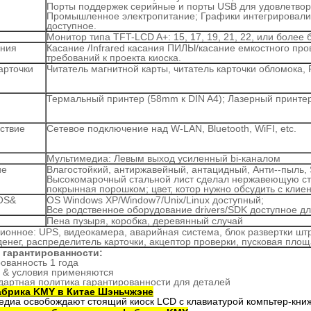
Порты поддержек серийные и порты USB для удовлетвор
Промышленное электропитание; Графики интегрировали
доступное.
Монитор типа TFT-LCD A+: 15, 17, 19, 21, 22, или боле
ания
Касание /Infrared касания ПИЛЫ/касание емкостного пр
требований к проекта киоска.
арточки
Читатель магнитной карты, читатель карточки обломока,
Термальный принтер (58mm к DIN A4); Лазерный принтер
ствие
Сетевое подключение над W-LAN, Bluetooth, WiFI, etc.
Мультимедиа: Левым выход усиленный bi-каналом
ие
Влагостойкий, антиржавейный, антацидный, Анти--пыль, 
Высокомарочный стальной лист сделал нержавеющую с
покрынная порошком; цвет, котор нужно обсудить с клие
OS&
OS Windows XP/Window7/Unix/Linux доступный;
Все родственное оборудование drivers/SDK доступное д
Пена пузыря, коробка, деревянный случай
ионное: UPS, видеокамера, аварийная система, блок развертки шт
енег, распределитель карточки, акцептор проверки, пусковая площ
 гарантированности:
ованность 1 года
 & условия применяются
дартная политика гарантированности для деталей
брика KMY в Китае Шэньчжэне