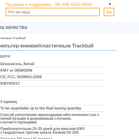
Продажа и поддержка：
86-188-1016-8084
Go
ка качества
тичным Trackball
мпьтер-книжки/пластичным Trackball
дукте:
Шэньчжэнь, Китай
KMY or OEM/ODM
CE, FCC, ISO9001:2008
KMY8501C
5 единиц
To be negotiable up to the final buying quantity
Способ уплотнения прокладками обеспеченностью с
пеной пузыря и деревянным случаем,
соответствующими
Приблизительно 25-35 дней для киосков KMY
стандартных против заказа блоков 50-100.