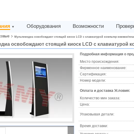
ания
Оборудования
Возможности
Провер
▼
совые
Мультимедиа освобождают стоящий киоск LCD с клавиатурой компьтер-книжки/плас
диа освобождают стоящий киоск LCD с клавиатурой ко
Подробная информация о про
Место происхождения:
Фирменное наименование:
Сертификация:
Номер модели:
Оплата и доставка Условия:
Количество мин заказа:
Цена:
Упаковывая детали:
Время доставки: