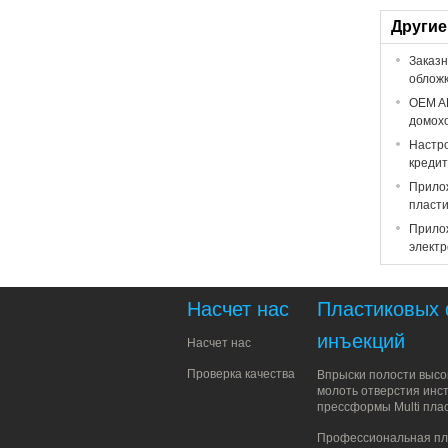
Другие
Заказн
облож
OEM AB
домох
Настро
креди
Прилож
пласт
Прило
электр
Насчет нас
Пластиковых
инъекций
Насчет нас
Проверка качества
Впрыски полости высо
молоть отверстия инс
прессформы Multi пла
Профессиональная пл