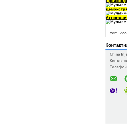
Производ
Демонстр
Аттестаци
тег:
Брос
Контактн
China Inj
Контактн
Телефон