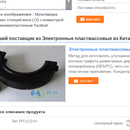
Условия оплаты:
Поставка способности:
е изображения :
Мультимедиа
контакт
ают стоящий киоск LCD с клавиатурой
книжки/пластичным Trackball
ий поставщик из Электронные пластмассовые из Кит
Электронные пластмассов
Метод для изготовлять улучшенное
волокон графита разметанных дир
поликарбоната (ABS/PC), чего со
пластичное приложение. Концент
контакт
ое описание продукта
Тип TFT-LCD A+
УВ
сенсорный экран:
To