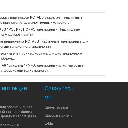
форму пластмасса PC+ABS разделяет пластичные
е приложения для электронных устройств
ABS / PC / PP / ПЭ / PS электронных Пластиковые
я случае карт памяти
ые приложения PC+ABS пластичные электронные для
ка дистанционного управления
астика электронных корпуса для дистанционного
 обложка
ПА6 / упаковка / PMMA электронных пластмассовые
ля домохозяйства устройства
 инъекции
Свяжитесь
мы
или автомобильная
Свяжитесь мы
войная прессформа
Спросите цитату
 Орандж и сером цвете
E-Mail
 пластичные