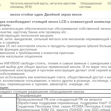
Читатель магнитной карты, читатель карточки
Операционная
OS
:
обломока, RFID
система:
киоск стойки один
Двойной экран киоск
,
иа освобождают стоящий киоск LCD с клавиатурой компьтер-
еталь:
 компенсации обеспеченностью обслуживания собственной личнос
монетки, карточку банка или проверку etc…
ействующая технология касания;
й, анти- вандализм, сильный металл или механизм нержавеющей 
ь и сервера.
ем 15 лет изготовляя опыты и продукты прикладное /placed больш
le функции доступные
зменение к требованиям к клиентов пригонки
или напольное опционное
ии KMY8500 свободн-стоять, тонкие и самые важные с шикарными к
ий выбор для общих крытых применений киоска. И по мере того ка
ованные конструкция и прочная конструкция делает этой серией 
ообслуживания.
но использовать как компенсация счета, общественный доступ к и
от, коллективное пользование, и много других в рознице, гостинице
гры, перемещении и туризме, авиапорте, очереди, etc.
ации:
ождают стоящее разрешение оборудования киоска
ты
Спецификация
р
Промышленный ПК или стандартный ПК на запросе
Обработчики поддержки переменные, поддержки Intel? Обр
Сердечник Пентиума Intel, серия АТОМА Пентиума 4 Intel, In
Минимальные RAM 2G, минута 250HDD, или SDD гибкий