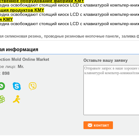
ственное оборудование фабрики KMY
ация продуктов KMY
я KMY
,
,
ая силиконовая резина
проводные резиновые кнопочные панели
заливка 
ая информация
ection Mold Online Market
Оставьте вашу заявку
ое лицо:
Mr.
:
898