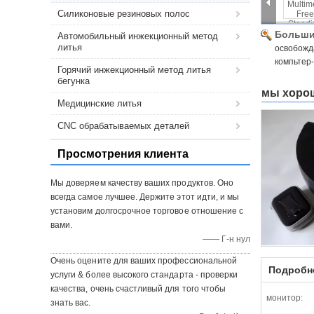
Силиконовые резиновых полос
Больши
Автомобильный инжекционный метод
литья
освобожд
компьтер-
Горячий инжекционный метод литья
бегунка
мы хорош
Медицинские литья
CNC обрабатываемых деталей
Просмотрения клиента
Мы доверяем качеству ваших продуктов. Оно
всегда самое лучшее. Держите этот идти, и мы
установим долгосрочное торговое отношение с
вами.
—— Г-н нул
Очень оцените для ваших профессиональной
Подробн
услуги & более высокого стандарта - проверки
качества, очень счастливый для того чтобы
монитор:
знать вас.