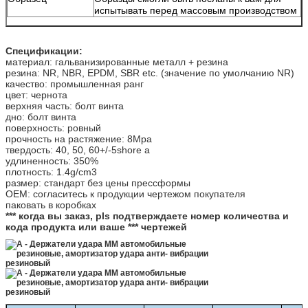
испытывать перед массовым производством
Спецификации:
материал: гальванизированные металл + резина
резина: NR, NBR, EPDM, SBR etc. (значение по умолчанию NR)
качество: промышленная ранг
цвет: чернота
верхняя часть: болт винта
дно: болт винта
поверхность: ровный
прочность на растяжение: 8Mpa
твердость: 40, 50, 60+/-5shore a
удлиненность: 350%
плотность: 1.4g/cm3
размер: стандарт без цены прессформы
OEM: согласитесь к продукции чертежом покупателя
паковать в коробках
*** когда вы заказ, pls подтверждаете номер количества и
кода продукта или ваше *** чертежей