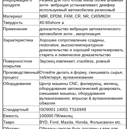
продукте
анти- вибрация устанавливает, демфер
используемый автомобилем резиновый
Материал
NBR, EPDM, FKM, CR, NR, СИЛИКОН
Твердость
40-60shore a
Применение
доказательство вибрации автоматического
автомобиля анти-, амортизация
Характеристика
Хорошее сопротивление ссадины,
restorative, высокотемпературное
доказательство и хороший герметизировать,
стареть и химическое доказательство
Поверхностное
Заусеец извлекает, crackless, ровный
покрытие
Производственный
Отлейте делать в форму, смешивать сырья,
процесс
таблетируя, вулканизование
Оборудование
Центр машины CNC, филирующ, мелющ,
оборудование автоматический дозировать,
смешивая машины, оборудования
вулканизования, впрыски & вулканизования
обжатия
Стандартный
ISO9001 14001 TS16949
Емкость
100000 ПК/месяц
Тавро
BYD, Ford, Mazda, Honda, Фольксваген etc.
Образец
Образцы смогли быть посланы к вам для