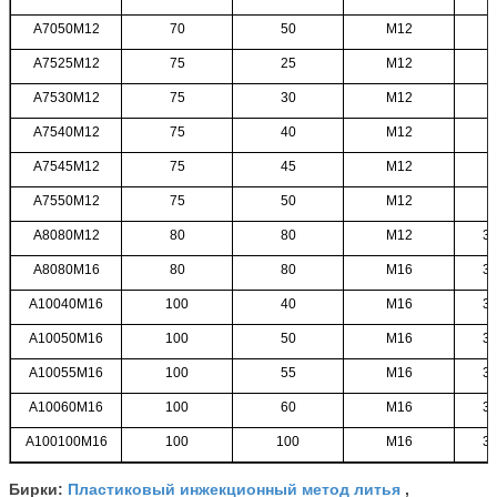
A7050M12
70
50
M12
A7525M12
75
25
M12
A7530M12
75
30
M12
A7540M12
75
40
M12
A7545M12
75
45
M12
A7550M12
75
50
M12
A8080M12
80
80
M12
35
A8080M16
80
80
M16
35
A10040M16
100
40
M16
35
A10050M16
100
50
M16
35
A10055M16
100
55
M16
35
A10060M16
100
60
M16
35
A100100M16
100
100
M16
35
Пластиковый инжекционный метод литья
Бирки:
,