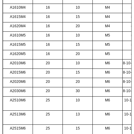
A1610M4
16
10
M4
8
A1615M4
16
15
M4
8
A1620M4
16
20
M4
8
A1610M5
16
10
M5
8
A1615M5
16
15
M5
8
A1620M5
16
20
M5
8
A2010M6
20
10
M6
8-10-1
A2015M6
20
15
M6
8-10-1
A2020M6
20
20
M6
8-10-1
A2030M6
20
30
M6
8-10-1
A2510M6
25
10
M6
10-12
A2513M6
25
13
M6
10-12
A2515M6
25
15
M6
10-12