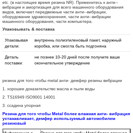
etc. (в настоящее время резина NR). Применитесь к анти--
вибрации и амортизация для всего машинного оборудования
видов, включает передвижные части анти--вибрации,
оборудование здравоохранения, части анти--вибрации
машинного оборудования, части компьютера.
Упаковывать & поставка
Упаковывая
внутреннь полиэтиленовый пакет, наружный
детали:
коробка, или смогла быть подгоняна
Деталь
не познее 10-20 дней после получите ваше
поставки:
окончательное утверждение
резина для того чтобы metal анти- демфер резины вибрации
1. хорошее доказательство масла и пыли воды
2. TS16949 ISO9001 14001
3. ссадина упорная
Резина для того чтобы Metal более влажная анти- вибрация
устанавливает, демфер используемый автомобилем
резиновый
Информация о
Резина для того чтобы Metal более влажная