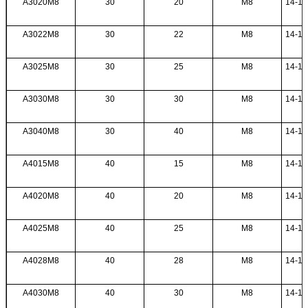
A3020M8
30
20
M8
14-18
A3022M8
30
22
M8
14-18
A3025M8
30
25
M8
14-18
A3030M8
30
30
M8
14-18
A3040M8
30
40
M8
14-18
A4015M8
40
15
M8
14-18
A4020M8
40
20
M8
14-18
A4025M8
40
25
M8
14-18
A4028M8
40
28
M8
14-18
A4030M8
40
30
M8
14-18