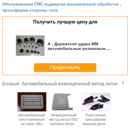
Обслуживания CNC подвергая механической обработке
,
прессформа стороны тела
Получить лучшую цену для
A - Держатели удара MM
автомобильные резиновые,
амортизатор удара анти-
вибрации резиновый
Продолжать
Автомобильный инжекционный метод литья
Больше
ионный
Автомобильный
Инжекционный
Пластичная
Пласти
 литья
изготовленный
метод литья TEO
прессформа
автомоб
EM
на заказ ABS
горячего бегунка
впрыски делая,
инжекци
бильный
инжекционного
и холодного
инструмент
метод 