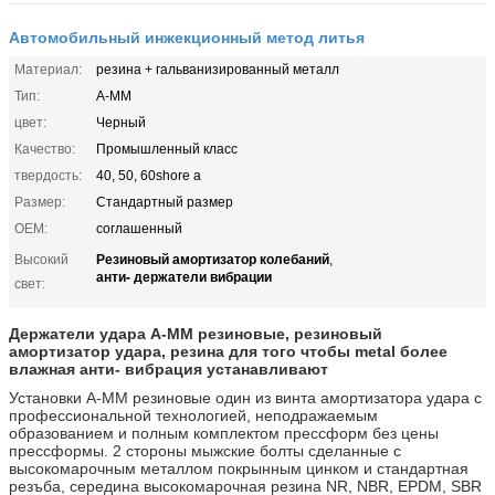
Автомобильный инжекционный метод литья
Материал:
резина + гальванизированный металл
Тип:
A-MM
цвет:
Черный
Качество:
Промышленный класс
твердость:
40, 50, 60shore a
Размер:
Стандартный размер
OEM:
соглашенный
Резиновый амортизатор колебаний
Высокий
,
анти- держатели вибрации
свет:
Держатели удара A-MM резиновые, резиновый
амортизатор удара, резина для того чтобы metal более
влажная анти- вибрация устанавливают
Установки A-MM резиновые один из винта амортизатора удара с
профессиональной технологией, неподражаемым
образованием и полным комплектом прессформ без цены
прессформы. 2 стороны мыжские болты сделанные с
высокомарочным металлом покрынным цинком и стандартная
резъба, середина высокомарочная резина NR, NBR, EPDM, SBR