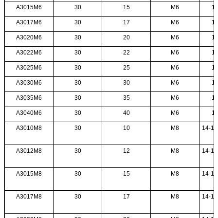
A3015M6
30
15
M6
12
A3017M6
30
17
M6
12
A3020M6
30
20
M6
12
A3022M6
30
22
M6
12
A3025M6
30
25
M6
12
A3030M6
30
30
M6
12
A3035M6
30
35
M6
12
A3040M6
30
40
M6
12
A3010M8
30
10
M8
14-18
A3012M8
30
12
M8
14-18
A3015M8
30
15
M8
14-18
A3017M8
30
17
M8
14-18