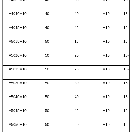
A4040M10
40
40
M10
15-18
A4045M10
40
45
M10
15-18
A5015M10
50
15
M10
15-18
A5020M10
50
20
M10
15-18
A5025M10
50
25
M10
15-18
A5030M10
50
30
M10
15-18
A5040M10
50
40
M10
15-18
A5045M10
50
45
M10
15-18
A5050M10
50
50
M10
15-18