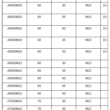
A6030M10
60
30
M10
15-18
A6035M10
60
35
M10
15-18
A6040M10
60
40
M10
15-18
A6045M10
60
45
M10
15-18
A6050M10
60
50
M10
15-18
A6030M12
60
30
M12
A6035M12
60
35
M12
A6040M12
60
40
M12
A6045M12
60
45
M12
A6050M12
60
50
M12
A7030M12
70
30
M12
A7040M12
70
40
M12