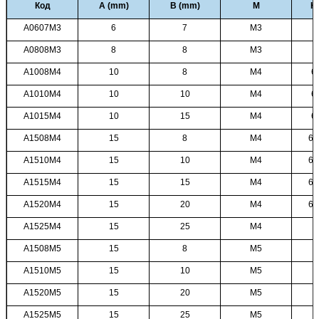
Код
A (mm)
B (mm)
M
H/
A0607M3
6
7
M3
A0808M3
8
8
M3
4
A1008M4
10
8
M4
6.
A1010M4
10
10
M4
6.
A1015M4
10
15
M4
6.
A1508M4
15
8
M4
6-
A1510M4
15
10
M4
6-
A1515M4
15
15
M4
6-
A1520M4
15
20
M4
6-
A1525M4
15
25
M4
A1508M5
15
8
M5
A1510M5
15
10
M5
A1520M5
15
20
M5
A1525M5
15
25
M5