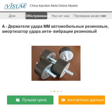
China Injection Mold Online Market
Дом
Обслуживания ПКБ
Насчет нас
Проверка качества
>>
A - Держатели удара MM автомобильные резиновые,
амортизатор удара анти- вибрации резиновый
Лучшая цена
контактные данные