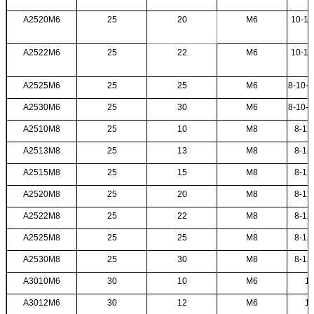
A2520M6
25
20
M6
10-12
A2522M6
25
22
M6
10-12
A2525M6
25
25
M6
8-10-1
A2530M6
25
30
M6
8-10-1
A2510M8
25
10
M8
8-12
A2513M8
25
13
M8
8-12
A2515M8
25
15
M8
8-12
A2520M8
25
20
M8
8-12
A2522M8
25
22
M8
8-12
A2525M8
25
25
M8
8-12
A2530M8
25
30
M8
8-12
A3010M6
30
10
M6
12
A3012M6
30
12
M6
12