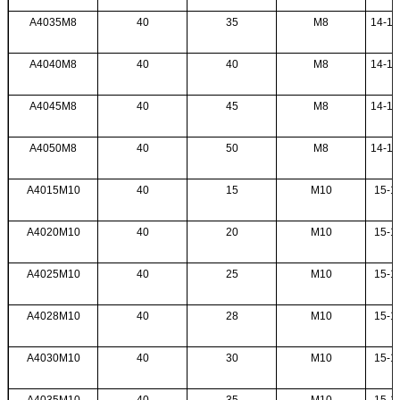
A4035M8
40
35
M8
14-18
A4040M8
40
40
M8
14-18
A4045M8
40
45
M8
14-18
A4050M8
40
50
M8
14-18
A4015M10
40
15
M10
15-18
A4020M10
40
20
M10
15-18
A4025M10
40
25
M10
15-18
A4028M10
40
28
M10
15-18
A4030M10
40
30
M10
15-18
A4035M10
40
35
M10
15-18