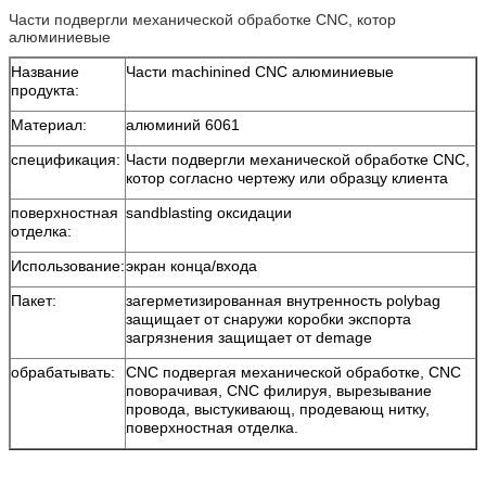
Части подвергли механической обработке CNC, котор
алюминиевые
Название
Части machinined CNC алюминиевые
продукта:
Материал:
алюминий 6061
спецификация:
Части подвергли механической обработке CNC,
котор согласно чертежу или образцу клиента
поверхностная
sandblasting оксидации
отделка:
Использование:
экран конца/входа
Пакет:
загерметизированная внутренность polybag
защищает от снаружи коробки экспорта
загрязнения защищает от demage
обрабатывать:
CNC подвергая механической обработке, CNC
поворачивая, CNC филируя, вырезывание
провода, выстукивающ, продевающ нитку,
поверхностная отделка.