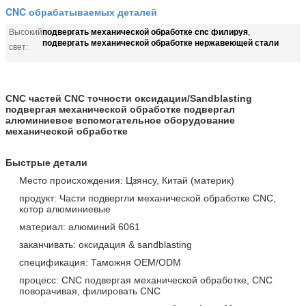
CNC обрабатываемых деталей
подвергать механической обработке cnc филируя
Высокий
,
подвергать механической обработке нержавеющей стали
свет:
CNC частей CNC точности оксидации/Sandblasting
подвергая механической обработке подвергал
алюминиевое вспомогательное оборудование
механической обработке
Быстрые детали
Место происхождения: Цзянсу, Китай (материк)
продукт: Части подвергли механической обработке CNC,
котор алюминиевые
материал: алюминий 6061
заканчивать: оксидация & sandblasting
спецификация: Таможня OEM/ODM
процесс: CNC подвергая механической обработке, CNC
поворачивая, филировать CNC