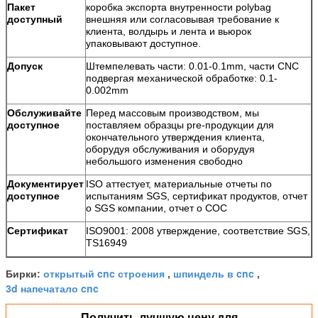
Пакет
коробка экспорта внутренности polybag
доступный
внешняя или согласовывая требование к
клиента, волдырь и лента и вьюрок
упаковывают доступное.
Допуск
Штемпелевать части: 0.01-0.1mm, части CNC
подвергая механической обработке: 0.1-
0.002mm
Обслуживайте
Перед массовым производством, мы
доступное
поставляем образцы pre-продукции для
окончательного утверждения клиента,
оборудуя обслуживания и оборудуя
небольшого изменения свободно
Документирует
ISO аттестует, материальные отчеты по
доступное
испытаниям SGS, сертификат продуктов, отчет
о SGS компании, отчет о COC
Сертификат
ISO9001: 2008 утверждение, соответствие SGS,
TS16949
открытый cnc строения
шпиндель в cnc
Бирки:
,
,
3d напечатало cnc
Получить лучшую цену для