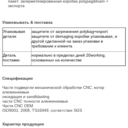
пакет: загерметизированная коробка polypag&foam +
экспорта
Упаковывать & поставка
Упаковывая
защитите от загрязнения polybag+export
детали:
защитите от demaging коробки упаковывая, и
другой сделанной на заказ упаковки в
требование к клиента
Деталь
нормально в пределах дней 20working,
поставки:
основанных на количестве
Спецификации
Части подвергли механической обработке CNC, котор
алюминиевые
оксидация и sandblasting
части CNC точности алюминиевые
Части CNC OEM
ISO9001: 2008, TS16949,
SGS
соответствие
Характер продукции