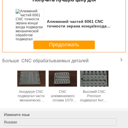
Алюминий частей 6061 CNC
точности экрана конца/входа
подвергая механической
обработке подвергал
вспомогательное
Продолжать
оборудование механической
обработке
CNC обрабатываемых деталей
Больше
Анодируя CNC
CNC
Высокий CNC
CN
подвергал части
алюминиевого
Precison
алюмини
механической
сплава 1070
подвергал Анти--
спла
обработке,
подвергал части
ссадину
подверга
Precison
механической
механической
ASTM/ст
Keyborad
обработке для
обработке
механич
Измените язык
подвергли
IPAD/мобильного
частей с
обраб
механической
телефона/Computuer
алюминиевым
DIN/JI
Russian
обработке CNC,
Keyborad
процесс