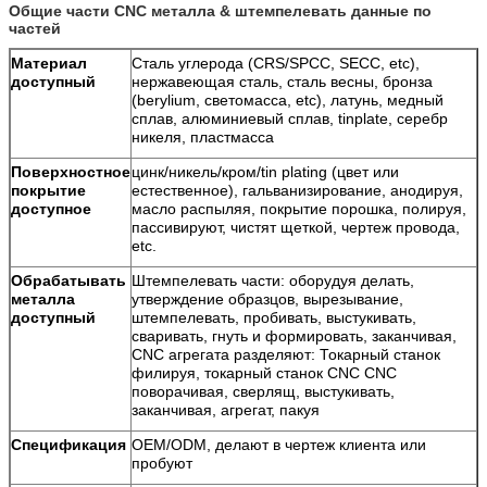
Общие части CNC металла & штемпелевать данные по
частей
Материал
Сталь углерода (CRS/SPCC, SECC, etc),
доступный
нержавеющая сталь, сталь весны, бронза
(berylium, светомасса, etc), латунь, медный
сплав, алюминиевый сплав, tinplate, серебр
никеля, пластмасса
Поверхностное
цинк/никель/кром/tin plating (цвет или
покрытие
естественное), гальванизирование, анодируя,
доступное
масло распыляя, покрытие порошка, полируя,
пассивируют, чистят щеткой, чертеж провода,
etc.
Обрабатывать
Штемпелевать части: оборудуя делать,
металла
утверждение образцов, вырезывание,
доступный
штемпелевать, пробивать, выстукивать,
сваривать, гнуть и формировать, заканчивая,
CNC агрегата разделяют: Токарный станок
филируя, токарный станок CNC CNC
поворачивая, сверлящ, выстукивать,
заканчивая, агрегат, пакуя
Спецификация
OEM/ODM, делают в чертеж клиента или
пробуют