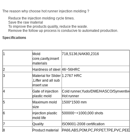
The reason why choose hot runner injection molding ?
Reduce the injection molding cycle times.
Save the raw material
To improve the products quality, reduce the waste.
Remove the follow up process is conducive to automated production.
Specifications
1
Mold
718,S136,NAK80,2316
core,cavity,insert
materials
2
Hardness of steel
46~56HRC
3
Material for Slider
1.2767 HRC
,Lifter and all sub
insert use
4
Gate of injection
Cold runner,Yudo/DME/HASCO/Synventive
plastic mold
Hot runner
5
Maximum mold
1500*1500 mm
size
6
injection plastic
500000~+1000,000 shots
mold life
7
Quality
ISO9001-2008 certification
8
Product material
PA66,ABS,POM,PC,PP,PET,TPE,PVC,PEEK