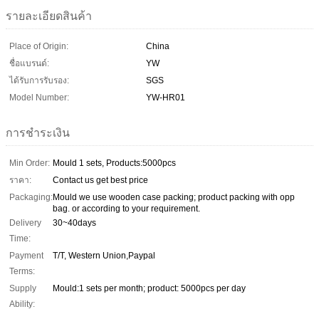
รายละเอียดสินค้า
Place of Origin:
China
ชื่อแบรนด์:
YW
ได้รับการรับรอง:
SGS
Model Number:
YW-HR01
การชำระเงิน
Min Order:
Mould 1 sets, Products:5000pcs
ราคา:
Contact us get best price
Packaging:
Mould we use wooden case packing; product packing with opp
bag. or according to your requirement.
Delivery
30~40days
Time:
Payment
T/T, Western Union,Paypal
Terms:
Supply
Mould:1 sets per month; product: 5000pcs per day
Ability: