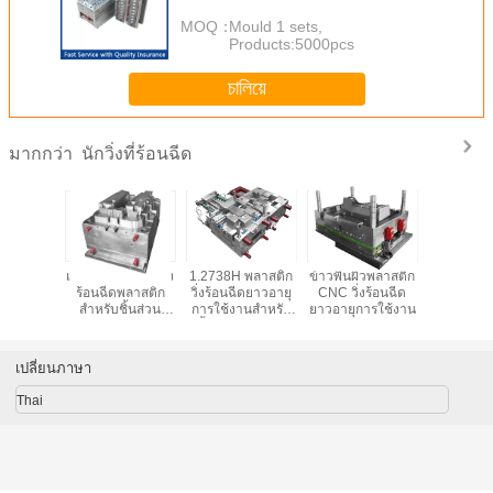
Rubber Injection Mould
MOQ：
Mould 1 sets,
Products:5000pcs
চালিয়ে
นักวิ่งที่ร้อนฉีด
มากกว่า
ยำสูงนัก
เดี่ยว / หลายช่องวิ่ง
1.2738H พลาสติก
ข้าวพื้นผิวพลาสติก
เดี่ยวโพรง
ีดพลาสติก
ร้อนฉีดพลาสติก
วิ่งร้อนฉีดยาวอายุ
CNC วิ่งร้อนฉีด
ร้อนฉ
ดเองฉีด
สำหรับชิ้นส่วน
การใช้งานสำหรับ
ยาวอายุการใช้งาน
AutoMovie
ชิ้นส่วนยานยนต์
เปลี่ยนภาษา
Thai