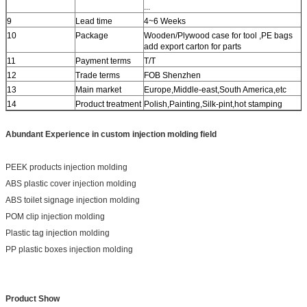
...
9
Lead time
4~6 Weeks
10
Package
Wooden/Plywood case for tool ,PE bags
add export carton for parts
11
Payment terms
T/T
12
Trade terms
FOB Shenzhen
13
Main market
Europe,Middle-east,South America,etc
14
Product treatment
Polish,Painting,Silk-pint,hot stamping
Abundant Experience in custom injection molding field
PEEK products injection molding
ABS plastic cover injection molding
ABS toilet signage injection molding
POM clip injection molding
Plastic tag injection molding
PP plastic boxes injection molding
Product Show