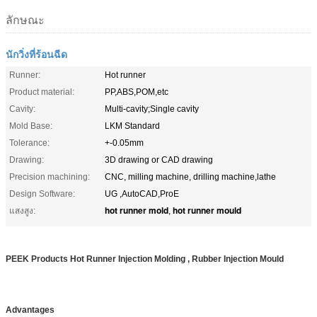
ลักษณะ
นักวิ่งที่ร้อนฉีด
Runner:
Hot runner
Product material:
PP,ABS,POM,etc
Cavity:
Multi-cavity;Single cavity
Mold Base:
LKM Standard
Tolerance:
+-0.05mm
Drawing:
3D drawing or CAD drawing
Precision machining:
CNC, milling machine, drilling machine,lathe
Design Software:
UG ,AutoCAD,ProE
hot runner mold
hot runner mould
แสงสูง:
,
PEEK Products Hot Runner Injection Molding , Rubber Injection Mould
Advantages