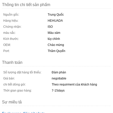
Thông tin chi tiết sản phẩm
Nguồn gốc:
Trung Quốc
Hàng hiệu:
HEHUADA
Chứng nhận:
ISO
màu sắc:
Màu xám
Kích thước:
tùy chỉnh
OEM:
Chào mừng
Port:
Thâm Quyến
Thanh toán
Số lượng đặt hàng tối thiểu:
Đàm phán
Giá bán:
negotiable
chi tiết đóng gói:
Theo requirment của khách hàng
Thời gian giao hàng:
7-15days
Sự miêu tả