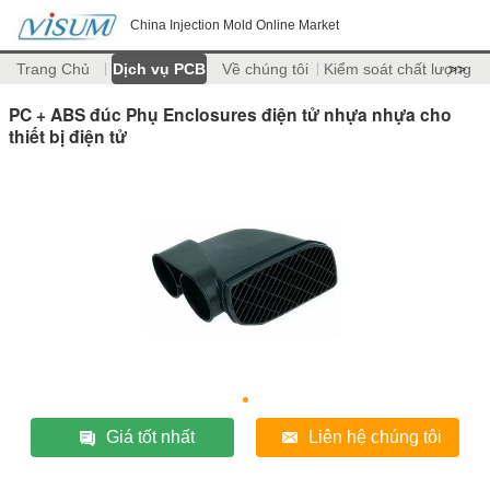
China Injection Mold Online Market
Trang Chủ
Dịch vụ PCB
Về chúng tôi
Kiểm soát chất lượng
>>
PC + ABS đúc Phụ Enclosures điện tử nhựa nhựa cho
thiết bị điện tử
Giá tốt nhất
Liên hệ chúng tôi