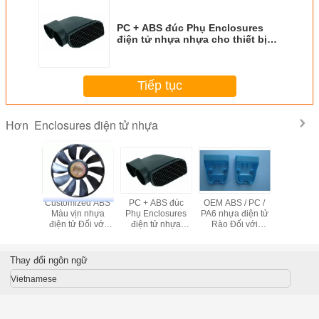
PC + ABS đúc Phụ Enclosures
điện tử nhựa nhựa cho thiết bị
điện tử
Tiếp tục
Enclosures điện tử nhựa
Hơn
 ABS
Customized ABS
PC + ABS đúc
OEM ABS / PC /
Enclosure
res điện
Màu vịn nhựa
Phụ Enclosures
PA6 nhựa điện tử
tử nhựa ch
nhựa
điện tử Đối với
điện tử nhựa
Rào Đối với
bị điệ
Fan Cover
nhựa cho thiết bị
trường hợp gia
điện tử
dụng
Thay đổi ngôn ngữ
Vietnamese