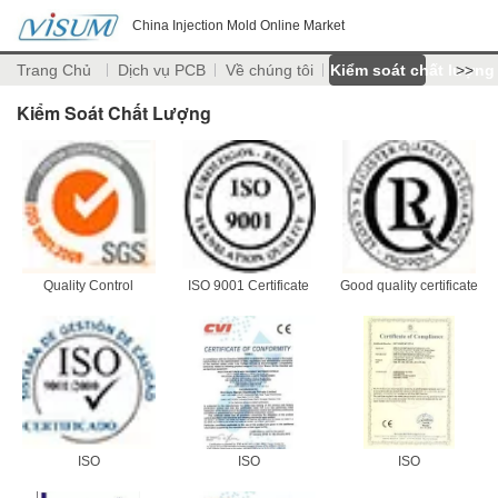
China Injection Mold Online Market
Trang Chủ
Dịch vụ PCB
Về chúng tôi
Kiểm soát chất lượng
>>
Kiểm Soát Chất Lượng
Quality Control
ISO 9001 Certificate
Good quality certificate
ISO
ISO
ISO