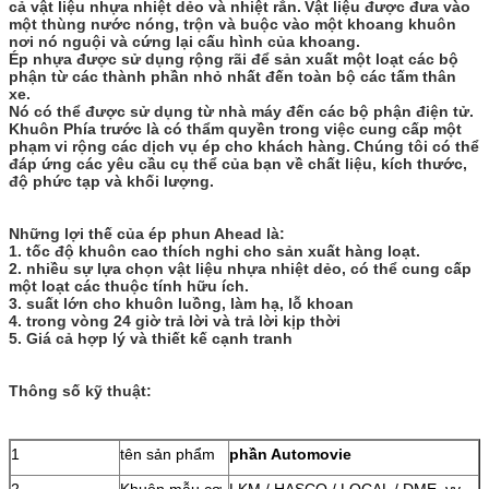
cả vật liệu nhựa nhiệt dẻo và nhiệt rắn.
Vật liệu được đưa vào
một thùng nước nóng, trộn và buộc vào một khoang khuôn
nơi nó nguội và cứng lại cấu hình của khoang.
Ép nhựa được sử dụng rộng rãi để sản xuất một loạt các bộ
phận từ các thành phần nhỏ nhất đến toàn bộ các tấm thân
xe.
Nó có thể được sử dụng từ nhà máy đến các bộ phận điện tử.
Khuôn Phía trước là có thẩm quyền trong việc cung cấp một
phạm vi rộng các dịch vụ ép cho khách hàng.
Chúng tôi có thể
đáp ứng các yêu cầu cụ thể của bạn về chất liệu, kích thước,
độ phức tạp và khối lượng.
Những lợi thế của ép phun Ahead là:
1. tốc độ khuôn cao thích nghi cho sản xuất hàng loạt.
2. nhiều sự lựa chọn vật liệu nhựa nhiệt dẻo, có thể cung cấp
một loạt các thuộc tính hữu ích.
3. suất lớn cho khuôn luồng, làm hạ, lỗ khoan
4. trong vòng 24 giờ trả lời và trả lời kịp thời
5. Giá cả hợp lý và thiết kế cạnh tranh
Thông số kỹ thuật:
1
tên sản phẩm
phần Automovie
2
Khuôn mẫu cơ
LKM / HASCO / LOCAL / DME, vv