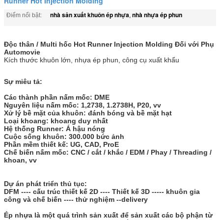
Runner Hot Injection Molding
nhà sản xuất khuôn ép nhựa
nhà nhựa ép phun
Điểm nổi bật:
,
Độc thân / Multi hốc Hot Runner Injection Molding Đối với Phụ
Automovie
Kích thước khuôn lớn, nhựa ép phun, công cụ xuất khẩu
Sự miêu tả:
Các thành phần nấm mốc: DME
Nguyên liệu nấm mốc: 1,2738, 1.2738H, P20, vv
Xử lý bề mặt của khuôn: đánh bóng và bề mặt hạt
Loại khoang: khoang duy nhất
Hệ thống Runner: Á hậu nóng
Cuộc sống khuôn: 300.000 bức ảnh
Phần mềm thiết kế: UG, CAD, ProE
Chế biến nấm mốc: CNC / cắt / khắc / EDM / Phay / Threading /
khoan, vv
Dự án phát triển thủ tục:
DFM ---- cấu trúc thiết kế 2D ---- Thiết kế 3D ----- khuôn gia
công và chế biến ---- thử nghiệm --delivery
Ép nhựa là một quá trình sản xuất để sản xuất các bộ phận từ