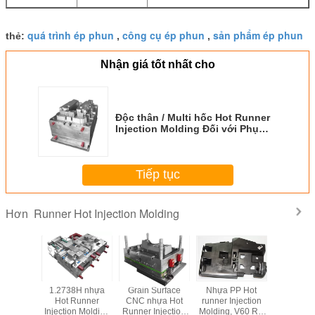
quá trình ép phun
công cụ ép phun
sản phẩm ép phun
thẻ:
,
,
Nhận giá tốt nhất cho
Độc thân / Multi hốc Hot Runner
Injection Molding Đối với Phụ
Automovie
Tiếp tục
Runner Hot Injection Molding
Hơn
h xác Hot
1.2738H nhựa
Grain Surface
Nhựa PP Hot
Độc hố
njection
Hot Runner
CNC nhựa Hot
runner Injection
Runner In
, Custom
Injection Molding
Runner Injection
Molding, V60 RR
Mold