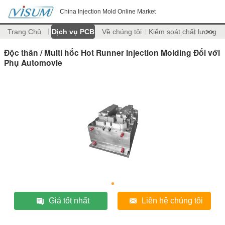
China Injection Mold Online Market
Trang Chủ
Dịch vụ PCB
Về chúng tôi
Kiểm soát chất lượng
>>
Độc thân / Multi hốc Hot Runner Injection Molding Đối với
Phụ Automovie
Giá tốt nhất
Liên hệ chúng tôi