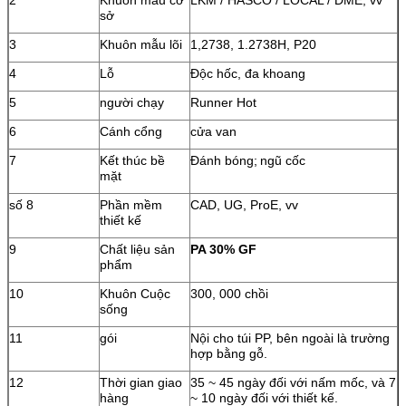
sở
3
Khuôn mẫu lõi
1,2738, 1.2738H, P20
4
Lỗ
Độc hốc, đa khoang
5
người chạy
Runner Hot
6
Cánh cổng
cửa van
7
Kết thúc bề
Đánh bóng;
ngũ cốc
mặt
số 8
Phần mềm
CAD, UG, ProE, vv
thiết kế
9
Chất liệu sản
PA 30% GF
phẩm
10
Khuôn Cuộc
300, 000 chồi
sống
11
gói
Nội cho túi PP, bên ngoài là trường
hợp bằng gỗ.
12
Thời gian giao
35 ~ 45 ngày đối với nấm mốc, và 7
hàng
~ 10 ngày đối với thiết kế.