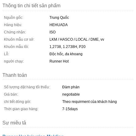
Thông tin chi tiết sản phẩm
Nguồn gốc:
Trung Quốc
Hàng hiệu:
HEHUADA
Chứng nhận:
ISO
Khuôn mẫu cơ sở:
LKM / HASCO / LOCAL / DME, vv
Khuôn mẫu lõi:
1,2738, 1.2738H, P20
Lỗ:
Độc hốc, đa khoang
người chạy:
Runner Hot
Thanh toán
Số lượng đặt hàng tối thiểu:
Đàm phán
Giá bán:
negotiable
chi tiết đóng gói:
Theo requirment của khách hàng
Thời gian giao hàng:
7-15days
Sự miêu tả