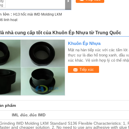
h lớn :
H13 hốc mài IMD Molding LKM
6 linh hoạt
 là nhà cung cấp tốt của Khuôn Ép Nhựa từ Trung Quốc
Khuôn Ép Nhựa
Mặt nạ hàn tiếp xúc với các tấm ló
thực sự là đào hố trong xanh, dầu 
xúc khác.
Vệ sinh hợp lý có thể nh
Tiếp xúc
sản phẩm
IML đúc
đúc IMD
,
Grinding IMD Molding LKM Standard S136 Flexible Characteristics: 1, Fl
 faster and cheaper solution. 2, No need to use any adhesive with glue