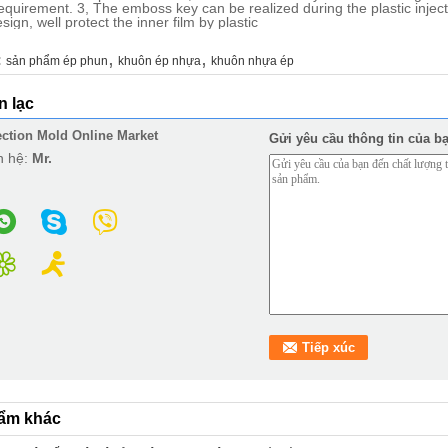
equirement. 3, The emboss key can be realized during the plastic injecti
sign, well protect the inner film by plastic
,
,
:
sản phẩm ép phun
khuôn ép nhựa
khuôn nhựa ép
ên lạc
ection Mold Online Market
Gửi yêu cầu thông tin của bạ
n hệ:
Mr.
ẩm khác