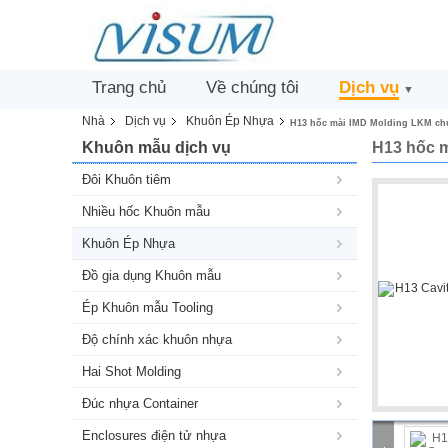
Trang chủ
Về chúng tôi
Dịch vụ
▼
Nhà
Dịch vụ
Khuôn Ép Nhựa
H13 hốc mài IMD Molding LKM chu
Khuôn mẫu dịch vụ
H13 hốc m
Đôi Khuôn tiêm
Nhiều hốc Khuôn mẫu
Khuôn Ép Nhựa
Đồ gia dụng Khuôn mẫu
Ép Khuôn mẫu Tooling
Độ chính xác khuôn nhựa
Hai Shot Molding
Đúc nhựa Container
Enclosures điện tử nhựa