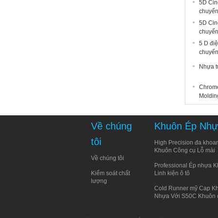
5D Cin
chuyển
5D Cin
chuyển
5 D điệ
chuyển
Nhựa t
Chrome
Moldin
Về chúng
Khuôn Ép Nh
tôi
High Precision đa kho
Khuôn Công cụ Lỗ mài
Về chúng tôi
Professional Ép nhựa 
Kiểm soát chất
Linh kiện ô tô
lượng
Cold Runner mỹ Cap K
Nhựa Với S50C Khuôn 