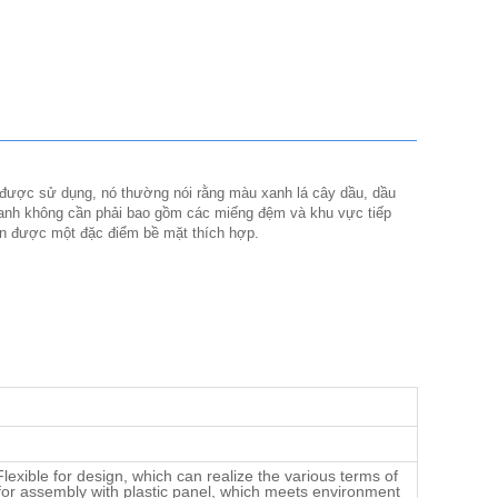
t được sử dụng, nó thường nói rằng màu xanh lá cây dầu, dầu
xanh không cần phải bao gồm các miếng đệm và khu vực tiếp
ận được một đặc điểm bề mặt thích hợp.
exible for design, which can realize the various terms of
 for assembly with plastic panel, which meets environment