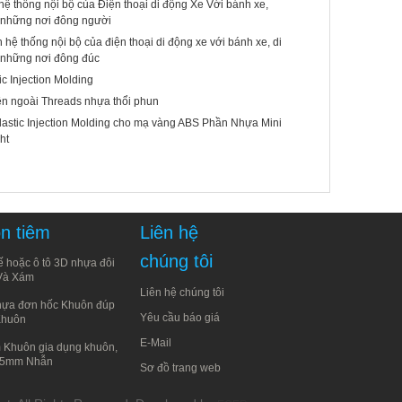
ệ thống nội bộ của Điện thoại di động Xe Với bánh xe,
 những nơi đông người
 hệ thống nội bộ của điện thoại di động xe với bánh xe, di
 những nơi đông đúc
c Injection Molding
ên ngoài Threads nhựa thổi phun
lastic Injection Molding cho mạ vàng ABS Phần Nhựa Mini
ht
n tiêm
Liên hệ
chúng tôi
ế hoặc ô tô 3D nhựa đôi
 Và Xám
Liên hệ chúng tôi
hựa đơn hốc Khuôn đúp
Yêu cầu báo giá
Khuôn
E-Mail
 Khuôn gia dụng khuôn,
05mm Nhẫn
Sơ đồ trang web