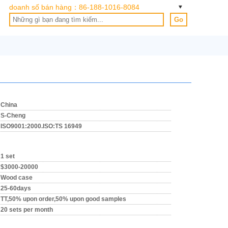
doanh số bán hàng：
86-188-1016-8084
Go
China
S-Cheng
ISO9001:2000.ISO:TS 16949
1 set
$3000-20000
Wood case
25-60days
TT,50% upon order,50% upon good samples
20 sets per month