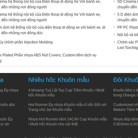
ema hệ thống nội bộ của Điện thoại di động Xe Với bánh xe,
5D Cinema h
 đến những nơi đông người
chuyển đến
ema hệ thống nội bộ của Điện thoại di động Xe Với bánh xe,
5 D điện ảnh
 đến những nơi đông người
chuyển đến
n ảnh hệ thống nội bộ của điện thoại di động xe với bánh xe, di
PP PC Plasti
 đến những nơi đông đúc
Nội bộ và b
ùy chỉnh phần Injection Molding
Chính xác P
Led Torchlig
 Plated Phần nhựa ABS Nút Covers, Custom tiêm dịch vụ
g
ựa
Nhiều hốc Khuôn mẫu
Đôi Khuô
ang Ép nhựa
4 khoang Tuỳ Lật Top Cap Tiêm Khuôn / Multi
Khuôn tiêm y t
hốc Khuôn mẫu
trong Orange
Khuôn đúc
Hot Runner Ép nhựa Khuôn mẫu 6 hốc Đối với
Customized n
Trang chủ Jar Khuôn mẫu
Makers Tiêm 
huôn Ép
Nhựa Hot Runner tiêm 24CAV Cap Khuôn mẫu
Nhựa đúp tiêm
cơ sở
/ Multi hốc Khuôn cho nội thất
0.003mm-0.0