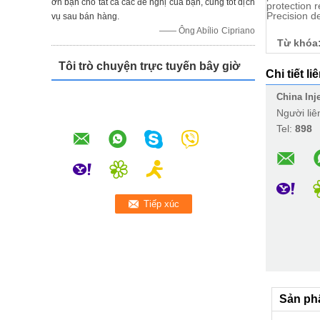
ơn bạn cho tất cả các đề nghị của bạn, cũng tốt dịch
protection r
Precision de
vụ sau bán hàng.
—— Ông Abílio Cipriano
Từ khóa
Tôi trò chuyện trực tuyến bây giờ
Chi tiết li
China Inj
Người liê
Tel:
898
Sản ph