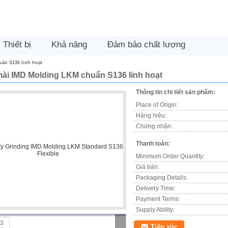
Thiết bị
Khả năng
Đảm bảo chất lượng
ẩn S136 linh hoạt
ài IMD Molding LKM chuẩn S136 linh hoạt
Thông tin chi tiết sản phẩm:
Place of Origin:
Hàng hiệu:
Chứng nhận:
Thanh toán:
Minimum Order Quantity:
Giá bán:
Packaging Details:
Delivery Time:
Payment Terms:
Supply Ability:
Tiếp xúc