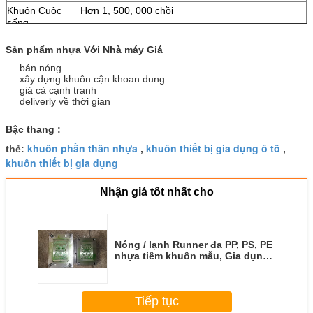
Khuôn Cuộc
Hơn 1, 500, 000 chồi
sống
Thời gian giao
15 ngày đến 30 ngày
Sản phẩm nhựa Với Nhà máy Giá
hàng
Đặc điểm kỹ
Tùy thuộc vào nhu cầu của khách hàng!
bán nóng
thuật
xây dựng khuôn cận khoan dung
giá cả cạnh tranh
deliverly về thời gian
Bậc thang :
khuôn phần thân nhựa
khuôn thiết bị gia dụng ô tô
thẻ:
,
,
khuôn thiết bị gia dụng
Nhận giá tốt nhất cho
Nóng / lạnh Runner đa PP, PS, PE
nhựa tiêm khuôn mẫu, Gia dụng
Khuôn mẫu
Tiếp tục