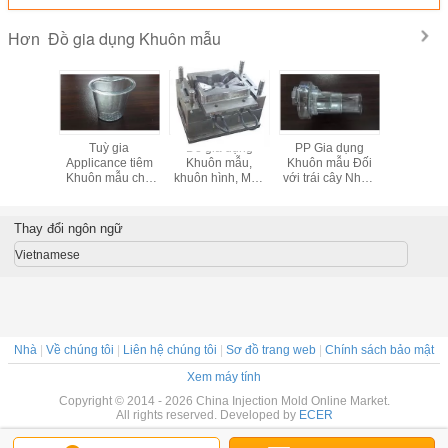
Đồ gia dụng Khuôn mẫu
Hơn
a dụng
Tuỳ gia
Đồ gia dụng
PP Gia dụng
Đồ gia
n mẫu
Applicance tiêm
Khuôn mẫu,
Khuôn mẫu Đối
Khuôn m
Khuôn mẫu cho
khuôn hình, MAT
với trái cây Nhấn
bộ phận r
bộ phận rõ ràng
kết thúc, đa
Bộ phận và trái
PC Máy é
PC Máy ép trái
khoang, CAD /
cây Linh kiện máy
câ
cây
CAM / CAE
ép
Thay đổi ngôn ngữ
Vietnamese
Nhà
|
Về chúng tôi
|
Liên hệ chúng tôi
|
Sơ đồ trang web
|
Chính sách bảo mật
Xem máy tính
Copyright © 2014 - 2026 China Injection Mold Online Market.
All rights reserved. Developed by
ECER