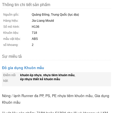
Thông tin chi tiết sản phẩm
Nguồn gốc:
Quảng Đông, Trung Quốc (lục địa)
Hàng hiệu:
Jia-Liang Mould
Số mô hình:
H136
Khuôn liệu:
718
mẫu vật liệu:
ABS
số khoang:
2
Sự miêu tả
Đồ gia dụng Khuôn mẫu
khuôn ép nhựa
nhựa tiêm khuôn mẫu
Điểm nổi
,
,
ép nhựa thiết kế khuôn mẫu
bật:
Nóng / lạnh Runner đa PP, PS, PE nhựa tiêm khuôn mẫu, Gia dụng
Khuôn mẫu
1) vật liệu sản phẩm: 718H hoặc S136H cho lõi và khoang và LKM