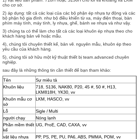
cho cơ sở.
2) áp dụng: tất cả các loại của các bộ phận ép nhựa tự động và các
bộ phận hộ gia đình.
như bộ điều khiển từ xa, máy điện thoại, bàn
phím máy tính, máy tính, ly nhựa, ghế, bánh xe nhựa và như vậy.
3) chúng ta có thể làm cho tất cả các loại khuôn ép nhựa theo cho
khách hàng bản vẽ hoặc mẫu.
4), chúng tôi chuyên thiết kế, bản vẽ.
nguyên mẫu, khuôn ép theo
yêu cầu của khách hàng.
5), chúng tôi sở hữu một kỹ thuật thiết bị team.advanced chuyên
nghiệp.
sau đây là những thông tin cần thiết để bạn tham khảo:
Tên
Sự miêu tả
Khuôn liệu
718, S136, NAK80, P20, 45 #, 50 #, H13,
LKM818H, YK30, vv
Khuôn mẫu cơ
LKM, HASCO, vv
sở
Lỗ
Sigle /
Multi
người chạy
Nóng lạnh
Phần mềm thiết
UG, ProE, CAD, CAXA, vv
kế
vật liệu nhựa
PP, PS, PE, PU, PA6, ABS, PMMA, POM, vv