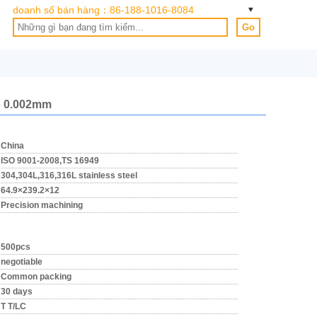
doanh số bán hàng：
86-188-1016-8084
Go
o 0.002mm
China
ISO 9001-2008,TS 16949
304,304L,316,316L stainless steel
64.9×239.2×12
Precision machining
500pcs
negotiable
Common packing
30 days
T T/LC