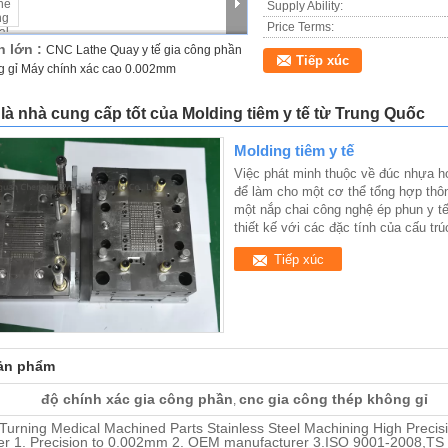
Supply Ability:
Price Terms:
h lớn :
CNC Lathe Quay y tế gia công phần
Tiếp xúc
g gỉ Máy chính xác cao 0.002mm
 là nhà cung cấp tốt của Molding tiêm y tế từ Trung Quốc
Molding tiêm y tế
Việc phát minh thuộc về đúc nhựa ho
để làm cho một cơ thể tổng hợp thô
một nắp chai công nghệ ép phun y t
thiết kế với các đặc tính của cấu t
Tiếp xúc
sản phẩm
độ chính xác gia công phần
cnc gia công thép không gỉ
,
urning Medical Machined Parts Stainless Steel Machining High Precisi
r 1. Precision to 0.002mm 2. OEM manufacturer 3.ISO 9001-2008,TS 1