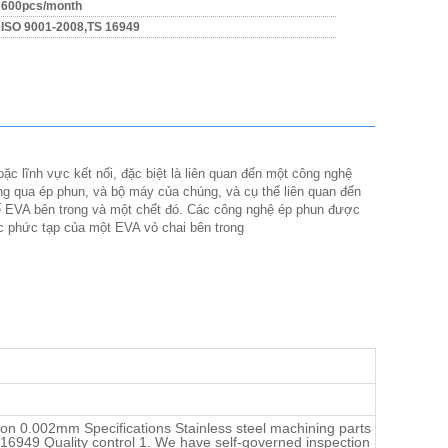
600pcs/month
ISO 9001-2008,TS 16949
ặc lĩnh vực kết nối, đặc biệt là liên quan đến một công nghệ
ng qua ép phun, và bộ máy của chúng, và cụ thể liên quan đến
ế EVA bên trong và một chết đó. Các công nghệ ép phun được
rúc phức tạp của một EVA vỏ chai bên trong
on 0.002mm Specifications Stainless steel machining parts
6949 Quality control 1. We have self-governed inspection