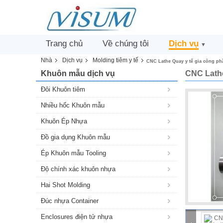
Trang chủ
Về chúng tôi
Dịch vụ
▼
Nhà
Dịch vụ
Molding tiêm y tế
CNC Lathe Quay y tế gia công ph
Khuôn mẫu dịch vụ
CNC Lathe
Đôi Khuôn tiêm
Nhiều hốc Khuôn mẫu
Khuôn Ép Nhựa
Đồ gia dụng Khuôn mẫu
Ép Khuôn mẫu Tooling
Độ chính xác khuôn nhựa
Hai Shot Molding
Đúc nhựa Container
Enclosures điện tử nhựa