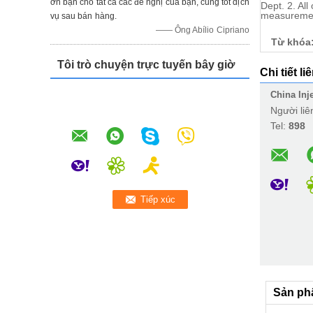
ơn bạn cho tất cả các đề nghị của bạn, cũng tốt dịch
Dept. 2. Al
measuremen
vụ sau bán hàng.
—— Ông Abílio Cipriano
Từ khóa
Tôi trò chuyện trực tuyến bây giờ
Chi tiết li
China Inj
Người liê
Tel:
898
Sản ph