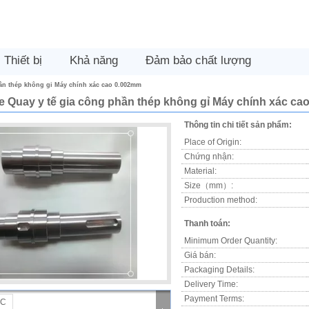
Thiết bị
Khả năng
Đảm bảo chất lượng
ần thép không gỉ Máy chính xác cao 0.002mm
 Quay y tế gia công phần thép không gỉ Máy chính xác ca
Thông tin chi tiết sản phẩm:
Place of Origin:
Chứng nhận:
Material:
Size（mm）:
Production method:
Thanh toán:
Minimum Order Quantity:
Giá bán:
Packaging Details:
Delivery Time:
Payment Terms: