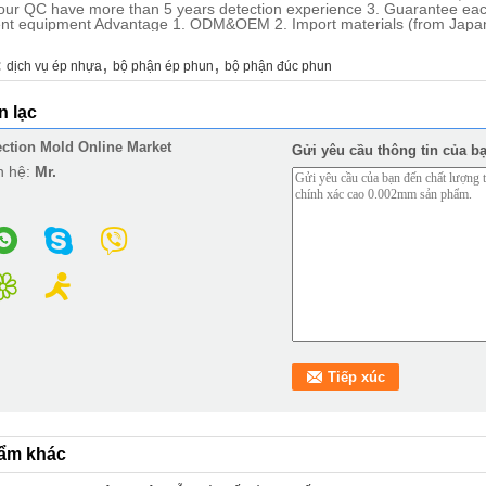
l our QC have more than 5 years detection experience 3. Guarantee ea
t equipment Advantage 1. ODM&OEM 2. Import materials (from Japa
,
,
:
dịch vụ ép nhựa
bộ phận ép phun
bộ phận đúc phun
ên lạc
ection Mold Online Market
Gửi yêu cầu thông tin của bạ
n hệ:
Mr.
ẩm khác