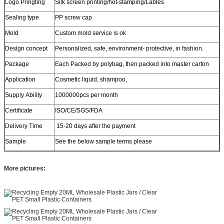
Logo Pringting
Silk screen printing/hot-stamping/Lables
Sealing type
PP screw cap
Mold
Custom mold service is ok
Design concept
Personalized, safe, environment- protective, in fashion.
Package
Each Packed by polybag, then packed into master carton
Application
Cosmetic liquid, shampoo,
Supply Ability
1000000pcs per month
Certificate
ISO/CE/SGS/FDA
Delivery Time
15-20 days after the payment
Sample
See the below sample terms please
More pictures: