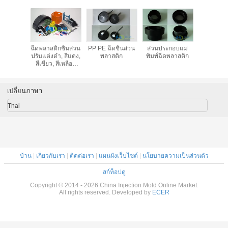
มพ์ภาชนะ
ฉีดพลาสติกชิ้นส่วน
PP PE ฉีดชิ้นส่วน
ส่วนประกอบแม่
ทนทานที
สติก
ปรับแต่งดำ, สีแดง,
พลาสติก
พิมพ์ฉีดพลาสติก
เองแม่พิม
สีเขียว, สีเหลือง
พลาส
อะไหล่พีวีซี
เปลี่ยนภาษา
Thai
บ้าน
|
เกี่ยวกับเรา
|
ติดต่อเรา
|
แผนผังเว็บไซต์
|
นโยบายความเป็นส่วนตัว
สก์ท็อปดู
Copyright © 2014 - 2026 China Injection Mold Online Market.
All rights reserved. Developed by
ECER