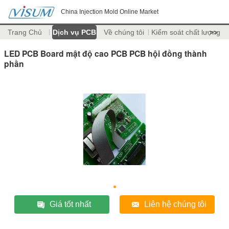
China Injection Mold Online Market
Trang Chủ
Dịch vụ PCB
Về chúng tôi
Kiểm soát chất lượng
>>
LED PCB Board mật độ cao PCB PCB hội đồng thành
phần
Giá tốt nhất
Liên hệ chúng tôi