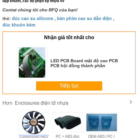
dập khuôn, các bộ phận ép nhựa vv
Contat chúng tôi cho RFQ của bạn!
đúc cao su silicone
bàn phím cao su dẫn điện
thẻ:
,
,
đúc khuôn kẽm
Nhận giá tốt nhất cho
LED PCB Board mật độ cao PCB
PCB hội đồng thành phần
Tiếp tục
Enclosures điện tử nhựa
Hơn
 ABS
Customized ABS
PC + ABS đúc
OEM ABS / PC /
Enclosure