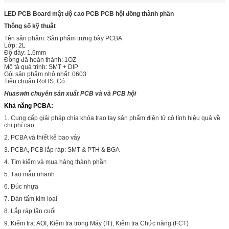
LED PCB Board mật độ cao PCB PCB hội đồng thành phần
Thông số kỹ thuật
Tên sản phẩm: Sản phẩm trưng bày PCBA
Lớp: 2L
Độ dày: 1.6mm
Đồng đã hoàn thành: 1OZ
Mô tả quá trình: SMT + DIP
Gói sản phẩm nhỏ nhất: 0603
Tiêu chuẩn RoHS: Có
Huaswin chuyên sản xuất PCB và và PCB hội
Khả năng PCBA:
1. Cung cấp giải pháp chìa khóa trao tay sản phẩm điện tử có tính hiệu quả về
chi phí cao
2. PCBA và thiết kế bao vây
3. PCBA, PCB lắp ráp: SMT & PTH & BGA
4. Tìm kiếm và mua hàng thành phần
5. Tạo mẫu nhanh
6. Đúc nhựa
7. Dán tấm kim loại
8. Lắp ráp lần cuối
9. Kiểm tra: AOI, Kiểm tra trong Máy (IT), Kiểm tra Chức năng (FCT)