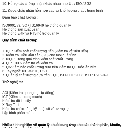
10. Hỗ trợ các chứng nhận khác nhau như UL / ISO / SGS
11. Được chấp nhận hỗn hợp cao và khối lượng thấp / trung bình
Đảm bảo chất lượng
:
ISO9001 và ISO / TS16949 hệ thống quản lý
Hệ thống sản xuất Lean
Hệ thống ERP và PTS hỗ trợ quản lý
Quy trình chất lượng:
1. IQC: Kiểm soát chất lượng đến (kiểm tra vật liệu đến)
2. Kiểm tra Điều đầu tiên (FAI) cho mọi quá trình
3. IPQC: Trong quá trình kiểm soát chất lượng
4. QC: 100% kiểm tra và kiểm tra
5. QA: đảm bảo chất lượng dựa trên kiểm tra QC một lần nữa
6. Tay nghề: IPC-A-610, ESD
7. Quản lý chất lượng dựa trên CQC, ISO9001: 2008, ISO / TS16949
Thử nghiệm:
AOI (Kiểm tra quang học tự động)
ICT (Kiểm tra trong mạch)
Kiểm tra độ tin cậy
X-Ray Test
Kiểm tra chức năng kỹ thuật số và tương tự
Lập trình phần mềm
Nhiều kinh nghiệm về quản lý chuỗi cung ứng cho các thành phần, khuôn,