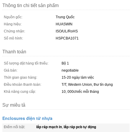
Thông tin chi tiết sản phẩm
Nguồn gốc:
Trung Quốc
Hàng hiệu:
HUASWIN
Chứng nhận:
ISO/UL/RoHS
Số mô hình:
HSPCBA1071
Thanh toán
Số lượng đặt hàng tối thiểu:
Bộ 1
Giá bán:
negotiable
Thời gian giao hàng:
15-20 ngày làm việc
Điều khoản thanh toán:
T/T, Western Union, thư tín dụng
Khả năng cung cấp:
10, 000chiếc mỗi tháng
Sự miêu tả
Enclosures điện tử nhựa
lắp ráp mạch in
lắp ráp pcb tự động
Điểm nổi bật:
,