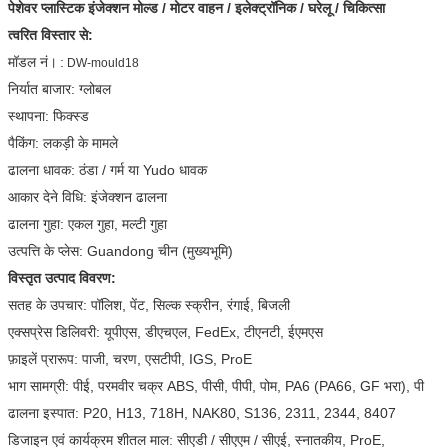
पेशेवर प्लास्टिक इंजेक्शन मोल्ड / मोटर वाहन / इलेक्ट्रॉनिक / घरेलू / चिकित्सा
त्वरित विस्तार से:
मॉडल नं।
:
DW-mould18
निर्यात बाजार: ग्लोबल
स्थापना: फिक्स्ड
पैकिंग: लकड़ी के मामले
ढालना धावक: ठंडा / गर्म या Yudo धावक
आकार देने विधि: इंजेक्शन ढालना
ढालना गुहा: एकल गुहा, मल्टी गुहा
उत्पत्ति के प्लेस: Guandong चीन (मुख्यभूमि)
विस्तृत उत्पाद विवरण:
सतह के उपचार: पॉलिश, पेंट, सिल्क स्क्रीन, रंगाई, बिजली
एक्सप्रेस डिलिवरी: यूपीएस, डीएचएल, FedEx, टीएनटी, ईएमएस
फ़ाइलें प्रारूप: पाजी, चरण, एसटीपी, IGS, ProE
भाग सामग्री: पीई, परमवीर चक्र ABS, पीसी, पीपी, पोम, PA6 (PA66, GF भरा), पी
ढालना इस्पात: P20, H13, 718H, NAK80, S136, 2311, 2344, 8407
डिजाइन एवं कार्यक्रम शीतल माल: सीएडी / सीएएम / सीएई, स्नातकीय, ProE,