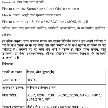
Powemill, ठोस काम करता है आदि
Plasitc ढालना गेट: Sprue / साइड / उप / Winkle / गर्म धावक
Plasitc ढालना: आपूर्ति सभी प्रकार कस्टम ढालना
Plasitc ढालना स्पेयर पार्ट: डीएमई / HASCO / पंच / MOSUMI, आदि
आवेदन: कार, घरेलू उपकरणों, फर्नीचर, कमोडिटी, इलेक्ट्रॉनिक, घर का उपयोग, हार्डवेयर
आवेदन:
हम हमेशा अनुभव, उच्च उत्पादन मानक और ढालना विनिर्माण क्षेत्र में एक अच्छी प्रतिष्ठा के
वर्षों के साथ दुनिया भर के बड़े मोल्ड और भागों निर्माताओं के साथ सहयोग बंद करने के लिए
प्रतिबद्ध हैं।
अग्रणी नए नए साँचे और भागों में शामिल हैं: मोटर वाहन सामान, घरेलू
उपकरणों, उपभोक्ता इलेक्ट्रॉनिक्स, ऑफिस ऑटोमेशन, स्वास्थ्य देखभाल और चिकित्सा
उपकरणों, आदि
विशिष्टता:
उत्पत्ति का स्थान :
शेन्ज़ेन, चीन (मुख्यभूमि)
व्यापारिक नाम :
DWTC
आकार देने ढालना:
प्लास्टिक इंजेक्शन ढालना
मोल्ड स्टील:
S50C, P20H, 718H, SKD61, S136, NAK80, 8407,
2344,2767, आदि
गुणवत्ता प्रमाणपत्र
जीबी / टी 19001-2008 / आईएसओ 9001: 2008