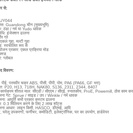
ार से:
: UY044
 प्लेस: Guandong चीन (मुख्यभूमि)
: ठंडा / गर्म या Yudo धावक
िधि: इंजेक्शन ढालना
र ग्रे
एकल गुहा, मल्टी गुहा
: स्वचालित रूप से
ंयोजन प्रकार: एकल प्रक्रिया मोड
क्स्ड
र: ग्लोबल
पाद विवरण:
ी: पीई, परमवीर चक्र ABS, पीसी, पीपी, पोम, PA6 (PA66, GF भरा)
पात: P20, H13, 718H, NAK80, S136, 2311, 2344, 8407
 कार्यक्रम शीतल माल: सीएडी / सीएएम / सीएई, स्नातकीय, ProE, Powemill, ठोस काम कर
लना गेट: Sprue / साइड / उप / Winkle / गर्म धावक
ना: आपूर्ति सभी प्रकार कस्टम ढालना
: 0.3 मिलियन करने के लिए 2 लाख शॉट्स
ालना आधार: लाइन किमी, HASCO, डीएमई, आदि
 घरेलू उपकरणों, फर्नीचर, कमोडिटी, इलेक्ट्रॉनिक, घर का उपयोग, हार्डवेयर