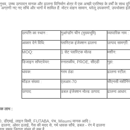
भव, उच्च उत्पादन मानक और ढालना विनिर्माण क्षेत्र में एक अच्छी प्रतिष्ठा के वर्षों के साथ द
अग्रणी नए नए साँचे और भागों में शामिल हैं: मोटर वाहन सामान, घरेलू उपकरणों, उपभोक्ता 
उत्पत्ति का स्थान :
गुआंग्डोंग चीन (मुख्यभूमि)
व्यापारिक नाम :
आकार देने विधि:
प्लास्टिक इंजेक्शन ढालना
उत्पाद सामग्री:
MOQ:
1 सेट प्लास्टिक मोल्ड
मशीन:
डिजाइन सॉफ्टवेयर:
स्नातकीय, PROE, सीएडी
गुहा:
धावक:
गरम ठंडा
ढालना स्टील:
मॉडल संख्या :
एलआर-70
सीएनसी मशीनिंग 
उत्पाद:
डबल इंजेक्शन मोल्ड उत्पाद
ढालना आधार:
त्मक लाभ :
 डीएमई, लाइन किमी, FUTABA, पंच, Misumi मानक आदि।
हा ढालना, ओवर ढलाई, गैस की मदद से, गर्म धावक साँचे, डबल - रंग में ढालना
ेतृत्व समय जितना संभव हो कम है