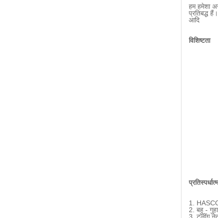
हम हमेशा अनु
प्रतिबद्ध हैं।
आदि
विशिष्टता
प्रतिस्पर्धा
1. HASCO,
2. बहु - गु
3. टूलींग न