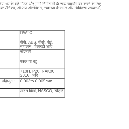
ुनिया भर के बड़े मोल्ड और भागों निर्माताओं के साथ सहयोग बंद करने के लिए
इलेक्ट्रॉनिक्स, ऑफिस ऑटोमेशन, स्वास्थ्य देखभाल और चिकित्सा उपकरणों,
DWTC
पीपी, ABS, पीसी, पीई,
नायलॉन, पीआरटी आदि
सीएनसी
एकल या बहु
718H, P20, NAK80,
2316, आदि
सहिष्णुता:
0.003to 0.005mm
लाइन किमी, HASCO, डीएमई