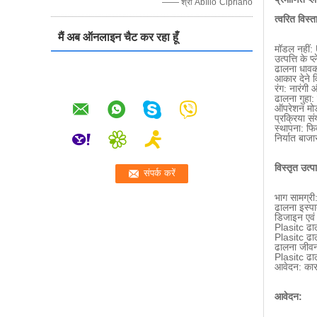
—— श्री Abílio Cipriano
त्वरित विस्त
मैं अब ऑनलाइन चैट कर रहा हूँ
मॉडल नहीं
उत्पत्ति के
ढालना धावक
आकार देने व
रंग: नारंगी औ
ढालना गुहा: 
ऑपरेशन मोड
प्रक्रिया स
स्थापना: फि
निर्यात बाजा
विस्तृत उत्
भाग सामग्र
ढालना इस्
डिजाइन एवं
Plasitc ढा
Plasitc ढाल
ढालना जीवन
Plasitc ढ
आवेदन: कार,
आवेदन: