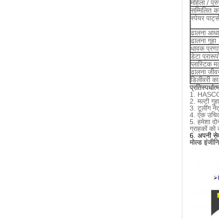
महिला / पु
सम्मिलित कर
स्पेयर पार्ट
ढालना आधा
ढालना गुहा
धावक प्रणा
डेटा प्रारूप
प्लास्टिक 
ढालना जीव
डिलीवरी क
प्रतिस्पर्धा
1. HASCO,
2. मल्टी गु
3. टूलींग न
4. एक उचित 
5. हमेशा दो
ग्राहकों को
6. अपनी सेव
मोल्ड इंजीनि