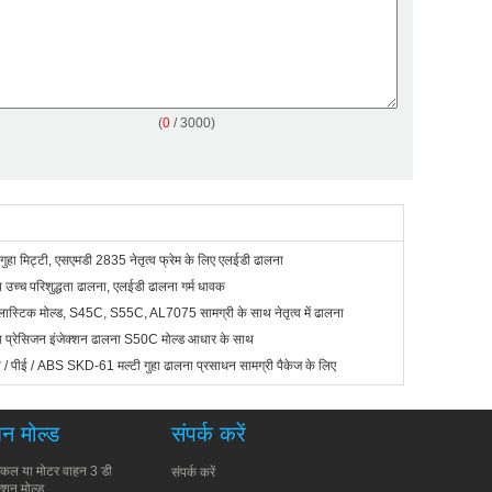
(
0
/ 3000)
ी गुहा मिट्टी, एसएमडी 2835 नेतृत्व फ्रेम के लिए एलईडी ढालना
 उच्च परिशुद्धता ढालना, एलईडी ढालना गर्म धावक
लास्टिक मोल्ड, S45C, S55C, AL7075 सामग्री के साथ नेतृत्व में ढालना
ना प्रेसिजन इंजेक्शन ढालना S50C मोल्ड आधार के साथ
ीपी / पीई / ABS SKD-61 मल्टी गुहा ढालना प्रसाधन सामग्री पैकेज के लिए
न मोल्ड
संपर्क करें
मेडिकल या मोटर वाहन 3 डी
संपर्क करें
्शन मोल्ड