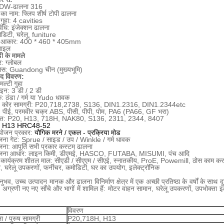
: DW-ढालना 316
 का नाम: फ्लिप शीर्ष टोपी ढालना
 गुहा: 4 cavities
िधि: इंजेक्शन ढालना
डिटी, घरेलू, funiture
चे आकार: 400 * 460 * 405mm
बाइल
ी के मामले
र: ग्लोबल
 प्लेस: Guandong चीन (मुख्यभूमि)
पाद विवरण:
मल्टी गुहा
इन: 3 डी / 2 डी
: ठंडा / गर्म या Yudo धावक
ा / कोर सामग्री: P20,718,2738, S136, DIN1.2316, DIN1.2344etc
ी: पीई, परमवीर चक्र ABS, पीसी, पीपी, पोम, PA6 (PA66, GF भरा)
पात: P20, H13, 718H, NAK80, S136, 2311, 2344, 8407
्री: H13 HRC48-52
ंयोजन प्रकार:
यौगिक मरने / एकल - प्रक्रिया मोड
लना गेट: Sprue / साइड / उप / Winkle / गर्म धावक
ना: आपूर्ति सभी प्रकार कस्टम ढालना
ालना आधार: लाइन किमी, डीएमई, HASCO, FUTABA, MISUMI, पंच आदि
 कार्यक्रम शीतल माल: सीएडी / सीएएम / सीएई, स्नातकीय, ProE, Powemill, ठोस काम कर
 घरेलू उपकरणों, फर्नीचर, कमोडिटी, घर का उपयोग, इलेक्ट्रॉनिक
ुभव, उच्च उत्पादन मानक और ढालना विनिर्माण क्षेत्र में एक अच्छी प्रतिष्ठा के वर्षों के साथ 
।
अग्रणी नए नए साँचे और भागों में शामिल हैं: मोटर वाहन सामान, घरेलू उपकरणों, उपभोक्ता
विवरण
 / पुरुष सामग्री
P20,718H, H13