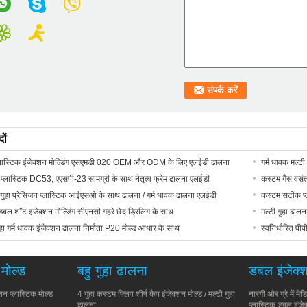
ों
लास्टिक इंजेक्शन मोल्डिंग एसएमडी 020 OEM और ODM के लिए एलईडी ढालना
गर्म धावक मल्ट
 प्लास्टिक DC53, एएसपी-23 सामग्री के साथ नेतृत्व फ्रेम ढालना एलईडी
कस्टम गैस वसंत
ुहा प्रेसिजन प्लास्टिक आईएसओ के साथ ढालना / गर्म धावक ढालना एलईडी
कस्टम सटीक प्
ल शॉट इंजेक्शन मोल्डिंग सीएनसी गहरे छेद ड्रिलिंग के साथ
मल्टी गुहा ढाल
गुहा गर्म धावक इंजेक्शन ढालना निर्माता P20 मोल्ड आधार के साथ
स्वनिर्धारित प
 मोल्ड
बहु गुहा ढालना
डबल इंजेक्श
्शन प्लास्टिक मोल्ड
4 गुहा कस्टम फ्लिप शीर्ष कैप इंजेक्शन मोल्ड / मल्टी गुहा
नारंगी और ग्रे में 
ढालना
प्लास्टिक डबल इंजेक