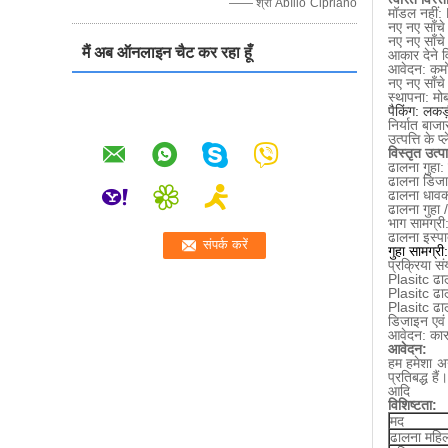
—— श्री Abílio Cipriano
मॉडल नहीं
नए नए साँचे
नए नए साँचे
मैं अब ऑनलाइन चैट कर रहा हूँ
आकार देने व
आवेदन: कमो
नए नए साँ
स्थापना: मो
पैकिंग: लकड़
निर्यात बाजा
उत्पत्ति के
विस्तृत उत्
ढालना गुहा: 
ढालना डिजा
ढालना धावक
ढालना गुह
भाग सामग्र
ढालना इस्
गुहा सामग
प्रक्रिया स
Plasitc ढा
Plasitc ढाल
Plasitc ढ
डिजाइन एवं
आवेदन: कार,
आवेदन:
हम हमेशा अन
प्रतिबद्ध हैं
आदि
विशिष्टता:
मद
ढालना महिला