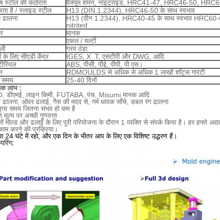
रुष स्टील की कठोरता
वैक्यूम शमन, नाइट्राइड, HRC41-47, HRC46-50, HRC
ता है / स्लाइड स्टील
H13 (DIN.1.2344), HRC46-50 के साथ स्वभाव
्स ढालना
H13 (दीन 1.2344), HRC40-45 के साथ स्वभाव HRC60-
nitrited
र
मानक
एकल / मल्टी
ली
गरम ठंडा
ों के लिए सीएडी केंद्र
IGES, X_T, एसटीपी और DWG, आदि
मटीरियल
ABS, पीसी, पीई, पीपी, पी एस।
न
RDMOULDS से अधिक से अधिक 1 लाखों शॉट्स गारंटी
ा समय
25-40 दिनों
त्मक लाभ :
 डीएमई, लाइन किमी, FUTABA, पंच, Misumi मानक आदि
हा ढालना, ओवर ढलाई, गैस की मदद से, गर्म धावक साँचे, डबल रंग ढालना
ेतृत्व समय जितना संभव हो कम है
मूल्य पर अच्छी गुणवत्ता
नों मोल्ड और ढलाई के लिए पूरी परियोजना के दौरान 1 व्यक्ति से संपर्क किया है।
हर हफ्ते अद्
 काम करने की प्रक्रिया।
ा 24 घंटे में रहो, और एक दिन के भीतर आप के लिए एक विशिष्ट उद्धरण हैं।
यरिंग: