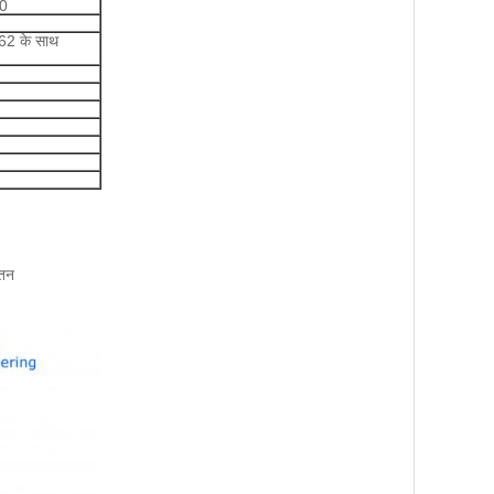
60
62 के साथ
यतन