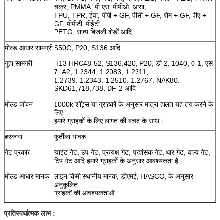
चक्र, PMMA, पी एस, पीपीओ, आसा,
TPU, TPR, ईवा, पीपी + GF, पीसी + GF, पोम + GF, पीए +
GF, पीपीटी, पीईटी,
PETG, राज्य बिजली बोर्डों आदि
मोल्ड आधार सामग्री
S50C, P20, S136 आदि
गुहा सामग्री
H13 HRC48-52, S136,420, P20, डी 2, 1040, 0-1, एस
7, A2, 1.2344, 1.2083, 1.2311,
1.2739, 1.2343, 1.2510, 1.2767, NAK80,
SKD61,718,738, DF-2 आदि
मोल्ड जीवन
1000k शॉट्स या ग्राहकों के अनुसार मात्रा हालत यह तय करने के
लिए
हमारे ग्राहकों के लिए लागत की बचत के साथ।
हरकारा
फुर्तीला धावक
गेट प्रकार
प्वाइंट गेट, उप-गेट, प्रत्यक्ष गेट, प्रशंसक गेट, धार गेट, वाल्व गेट,
टिप गेट आदि हमारे ग्राहकों के अनुसार आवश्यकता है।
मोल्ड आधार मानक
लाइन किमी स्थानीय मानक, डीएमई, HASCO, के अनुसार
अनुकूलित
ग्राहकों की आवश्यकताओं
मोल्ड सामान के
लाइन किमी, डीएमई, HASCO, MISUMI, म्यूसबर्गर, cumsa,
प्रतिस्पर्धात्मक लाभ :
मानक
प्रगतिशील,