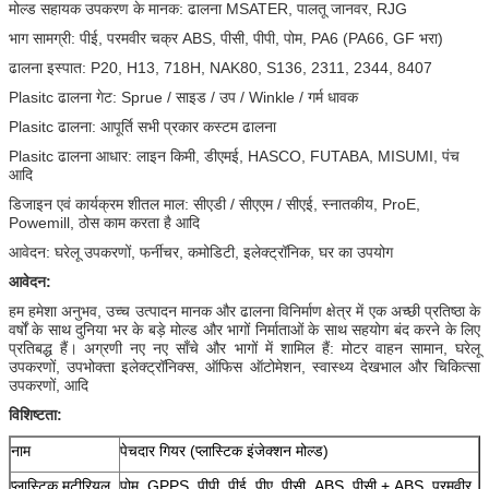
मोल्ड सहायक उपकरण के मानक: ढालना MSATER, पालतू जानवर, RJG
भाग सामग्री: पीई, परमवीर चक्र ABS, पीसी, पीपी, पोम, PA6 (PA66, GF भरा)
ढालना इस्पात: P20, H13, 718H, NAK80, S136, 2311, 2344, 8407
Plasitc ढालना गेट: Sprue / साइड / उप / Winkle / गर्म धावक
Plasitc ढालना: आपूर्ति सभी प्रकार कस्टम ढालना
Plasitc ढालना आधार: लाइन किमी, डीएमई, HASCO, FUTABA, MISUMI, पंच
आदि
डिजाइन एवं कार्यक्रम शीतल माल: सीएडी / सीएएम / सीएई, स्नातकीय, ProE,
Powemill, ठोस काम करता है आदि
आवेदन: घरेलू उपकरणों, फर्नीचर, कमोडिटी, इलेक्ट्रॉनिक, घर का उपयोग
आवेदन:
हम हमेशा अनुभव, उच्च उत्पादन मानक और ढालना विनिर्माण क्षेत्र में एक अच्छी प्रतिष्ठा के
वर्षों के साथ दुनिया भर के बड़े मोल्ड और भागों निर्माताओं के साथ सहयोग बंद करने के लिए
प्रतिबद्ध हैं।
अग्रणी नए नए साँचे और भागों में शामिल हैं: मोटर वाहन सामान, घरेलू
उपकरणों, उपभोक्ता इलेक्ट्रॉनिक्स, ऑफिस ऑटोमेशन, स्वास्थ्य देखभाल और चिकित्सा
उपकरणों, आदि
विशिष्टता:
नाम
पेचदार गियर (प्लास्टिक इंजेक्शन मोल्ड)
प्लास्टिक मटीरियल
पोम, GPPS, पीपी, पीई, पीए, पीसी, ABS, पीसी + ABS, परमवीर