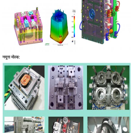
नमूना
मोल्ड: