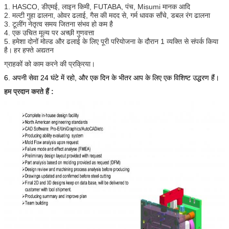
INCORE, HRS, कर्कश, Yudo, पालतू जानवर, मिट्टी मास्टर,
1. HASCO, डीएमई, लाइन किमी, FUTABA, पंच, Misumi मानक आदि
मर्कल,
2. मल्टी गुहा ढालना, ओवर ढलाई, गैस की मदद से, गर्म धावक साँचे, डबल रंग ढालना
पार्कर, एचपीएस, लाइन किमी, EUCHNER, RJG, cilpres,
3. टूलींग नेतृत्व समय जितना संभव हो कम है
Nitto, दरार,
4. एक उचित मूल्य पर अच्छी गुणवत्ता
ASSAB, GSW दीन मानक, BOHLER, तो ऐसी स्टैंडर्ड,
5. हमेशा दोनों मोल्ड और ढलाई के लिए पूरी परियोजना के दौरान 1 व्यक्ति से संपर्क किया
DAIDO
है।
हर हफ्ते अद्यतन
जिस मानक, पंच आदि हमारे ग्राहकों के अनुसार आवश्यकता है।
ग्राहकों को काम करने की प्रक्रिया।
डिजाइन सॉफ्टवेयर
ऑटो कैड, स्नातकीय, प्रो-ई, ठोस काम करता है, Moldflow,
6. अपनी सेवा 24 घंटे में रहो, और एक दिन के भीतर आप के लिए एक विशिष्ट उद्धरण हैं।
आदि।
हम प्रदान करते हैं :
फ़ाइल स्वरूप
ऑटो कैड (DWG), DXF, जेपीजी या JEPG, पीडीएफ, प्रो-ई या
प्रो / इंजीनियर (DRW, पीआरटी), IGES, कदम, XTL, स्नातकीय
आदि भागों
इंजेक्शन मोल्डिंग
90T के बारे में
मशीन
पैकेज
लकड़ी के मामले या स्टील फ्रेम के साथ लकड़ी के बॉक्स
OEM या ODM
उपलब्ध है
मोल्ड लोगो
पर ग्राहक की आवश्यकता के आधार
बिक्री के बाद सेवा
एक साल की वारंटी है