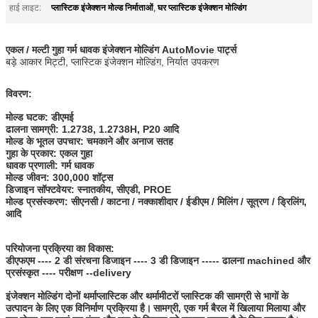
प्लास्टिक इंजेक्शन मोल्ड निर्माताओं
घर प्लास्टिक इंजेक्शन मोल्डिंग
हाई लाइट:
,
एकल / मल्टी गुहा गर्म धावक इंजेक्शन मोल्डिंग AutoMovie पार्ट्स
बड़े आकार मिट्टी, प्लास्टिक इंजेक्शन मोल्डिंग, निर्यात उपकरण
विवरण:
मोल्ड घटक: डीएमई
ढालना सामग्री: 1.2738, 1.2738H, P20 आदि
मोल्ड के भूतल उपचार: चमकाने और अनाज सतह
गुहा के प्रकार: एकल गुहा
धावक प्रणाली: गर्म धावक
मोल्ड जीवन: 300,000 शॉट्स
डिजाइन सॉफ्टवेयर: स्नातकीय, सीएडी, PROE
मोल्ड प्रसंस्करण: सीएनसी / काटना / नक्काशीदार / ईडीएम / मिलिंग / सूत्रण / ड्रिलिंग,
आदि
परियोजना प्रक्रिया का विकास:
डीएफएम ---- 2 डी संरचना डिजाइन ---- 3 डी डिजाइन ----- ढालना machined और
प्रसंस्कृत ---- परीक्षण --delivery
इंजेक्शन मोल्डिंग दोनों थर्माप्लास्टिक और थर्मामीटरों प्लास्टिक की सामग्री से भागों के
उत्पादन के लिए एक विनिर्माण प्रक्रिया है।
सामग्री, एक गर्म बैरल में खिलाया मिलाया और