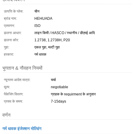
उत्पत्ति के प्लेस:
चीन
ब्रांड नाम:
HEHUADA
प्रमाणन:
ISO
ढालना आधार:
लाइन किमी / HASCO / स्थानीय / डीएमई आदि
ढालना कोर:
1.2738, 1.2738H, P20
गुहा:
एकल गुहा, मल्टी गुहा
हरकारा:
गर्म धावक
भुगतान & नौवहन नियमों
न्यूनतम आदेश मात्रा:
चर्चा
मूल्य:
negotiable
पैकेजिंग विवरण:
ग्राहक के requirment के अनुसार
प्रसव के समय:
7-15days
वर्णन
गर्म धावक इंजेक्शन मोल्डिंग