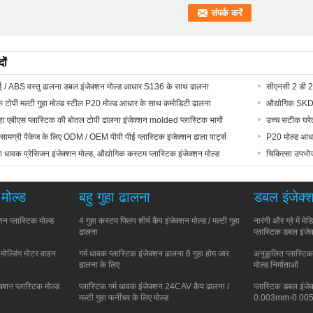
ों
ीई / ABS वस्तु ढालना डबल इंजेक्शन मोल्ड आधार S136 के साथ ढालना
सीएनसी 2 डी 2
क टोपी मल्टी गुहा मोल्ड स्टील P20 मोल्ड आधार के साथ कमोडिटी ढालना
औद्योगिक SKD-
गुहा एबीएस प्लास्टिक की बोतल टोपी ढालना इंजेक्शन molded प्लास्टिक भागों
उच्च सटीक घरेल
सामग्री पैकेज के लिए ODM / OEM पीपी पीई प्लास्टिक इंजेक्शन ढाला पार्ट्स
P20 मोल्ड आधा
डा धावक प्रेसिजन इंजेक्शन मोल्ड, औद्योगिक कस्टम प्लास्टिक इंजेक्शन मोल्ड
चिकित्सा उपभो
 मोल्ड
बहु गुहा ढालना
डबल इंजेक्श
्शन प्लास्टिक मोल्ड
4 गुहा कस्टम फ्लिप शीर्ष कैप इंजेक्शन मोल्ड / मल्टी गुहा
नारंगी और ग्रे में 
ढालना
प्लास्टिक डबल इंजेक
 मोल्डिंग मोटर वाहन
गर्म धावक प्लास्टिक इंजेक्शन ढालना 6 गुहा होम जार
अनुकूलित प्लास्टि
ढालना के लिए
मोल्ड निर्माताओं
क्शन प्लास्टिक मोल्ड
प्लास्टिक गर्म धावक इंजेक्शन 24CAV कैप ढालना /
प्लास्टिक डबल इंजेक
मल्टी गुहा फर्नीचर के लिए मोल्ड
0.003mm-0.005m