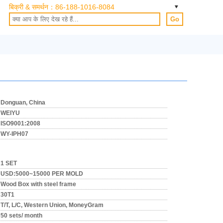
बिक्री & समर्थन：
86-188-1016-8084
Go
Donguan, China
WEIYU
ISO9001:2008
WY-IPH07
1 SET
USD:5000~15000 PER MOLD
Wood Box with steel frame
30T1
T/T, L/C, Western Union, MoneyGram
50 sets/ month