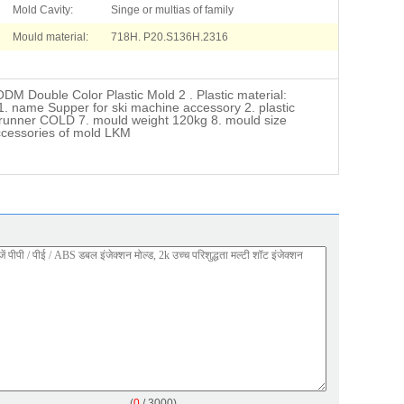
Mold Cavity:
Singe or multias of family
Mould material:
718H. P20.S136H.2316
ODM Double Color Plastic Mold 2 . Plastic material:
. name Supper for ski machine accessory 2. plastic
. runner COLD 7. mould weight 120kg 8. mould size
cessories of mold LKM
(
0
/ 3000)