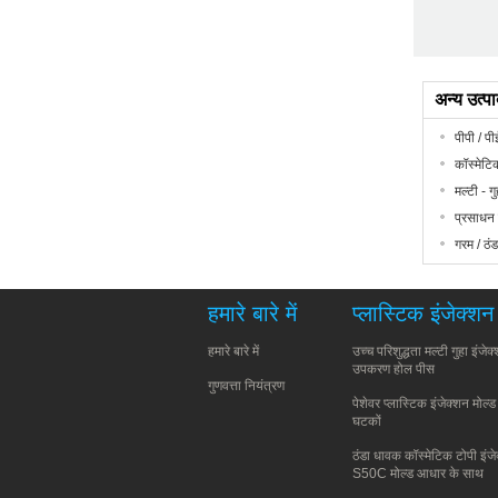
अन्य उत्पाद
पीपी / प
कॉस्मेटि
मल्टी - 
प्रसाधन 
गरम / ठं
हमारे बारे में
प्लास्टिक इंजेक्शन
हमारे बारे में
उच्च परिशुद्धता मल्टी गुहा इंजेक
उपकरण होल पीस
गुणवत्ता नियंत्रण
पेशेवर प्लास्टिक इंजेक्शन मोल्ड
घटकों
ठंडा धावक कॉस्मेटिक टोपी इंजे
S50C मोल्ड आधार के साथ