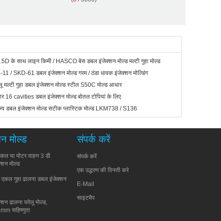
.5D के साथ लाइन किमी / HASCO बेस डबल इंजेक्शन मोल्ड मल्टी गुहा मोल्ड
11 / SKD-61 डबल इंजेक्शन मोल्ड गरम / ठंडा धावक इंजेक्शन मोल्डिंग
ू मल्टी गुहा डबल इंजेक्शन मोल्ड स्टील S50C मोल्ड आधार
र 16 cavities डबल इंजेक्शन मोल्ड बोतल टोपियां के लिए
ज्य डबल इंजेक्शन मोल्ड सटीक प्लास्टिक मोल्ड LKM738 / S136
न मोल्ड
संपर्क करें
मेडिकल या मोटर वाहन 3 डी
संपर्क करें
्शन मोल्ड
एक उद्धरण की विनती करे
क एकल गुहा ढालना डबल इंजेक्शन
E-Mail
साइटमैप
्शन ढालना घरेलू मोल्ड,
m सहिष्णुता